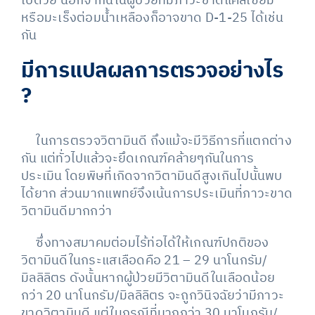
ไปด้วย นอกจากนี้ในผู้ป่วยที่มีภาวะขาดแคลเซียม
หรือมะเร็งต่อมน้ำเหลืองก็อาจขาด D-1-25 ได้เช่น
กัน
มีการแปลผลการตรวจอย่างไร
?
ในการตรวจวิตามินดี ถึงแม้จะมีวิธีการที่แตกต่าง
กัน แต่ทั่วไปแล้วจะยึดเกณฑ์คล้ายๆกันในการ
ประเมิน โดยพิษที่เกิดจากวิตามินดีสูงเกินไปนั้นพบ
ได้ยาก ส่วนมากแพทย์จึงเน้นการประเมินที่ภาวะขาด
วิตามินดีมากกว่า
ซึ่งทางสมาคมต่อมไร้ท่อได้ให้เกณฑ์ปกติของ
วิตามินดีในกระแสเลือดคือ 21 – 29 นาโนกรัม/
มิลลิลิตร ดังนั้นหากผู้ป่วยมีวิตามินดีในเลือดน้อย
กว่า 20 นาโนกรัม/มิลลิลิตร จะถูกวินิจฉัยว่ามีภาวะ
ขาดวิตามินดี แต่ในกรณีที่มากกว่า 30 นาโนกรัม/