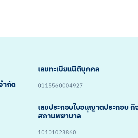
เลขทะเบียนนิติบุคคล
 จำกัด
0115560004927
เลขประกอบใบอนุญาตประกอบ กิ
สภานพยาบาล
10101023860