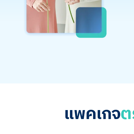
แพคเกจ
ต