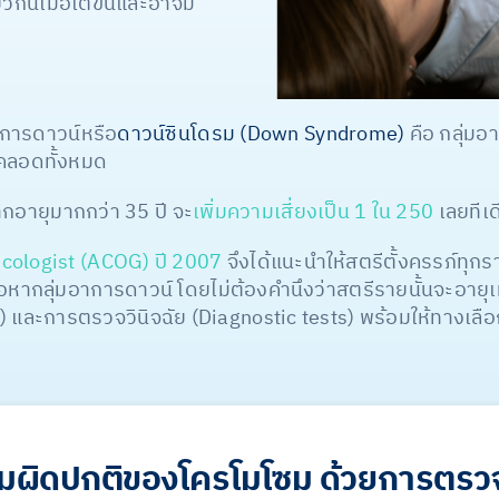
ยวกันเมื่อโตขึ้นและอาจมี
าการดาวน์หรือ
ดาวน์ซินโดรม (Down Syndrome)
คือ กลุ่มอา
ลอดทั้งหมด
กอายุมากกว่า 35 ปี จะ
เพิ่มความเสี่ยงเป็น 1 ใน 250
เลยทีเด
cologist (ACOG) ปี 2007
จึงได้แนะนำให้สตรีตั้งครรภ์ทุกร
กลุ่มอาการดาวน์ โดยไม่ต้องคำนึงว่าสตรีรายนั้นจะอายุเ
 และการตรวจวินิจฉัย (Diagnostic tests) พร้อมให้ทางเล
มผิดปกติของโครโมโซม ด้วยการตรว