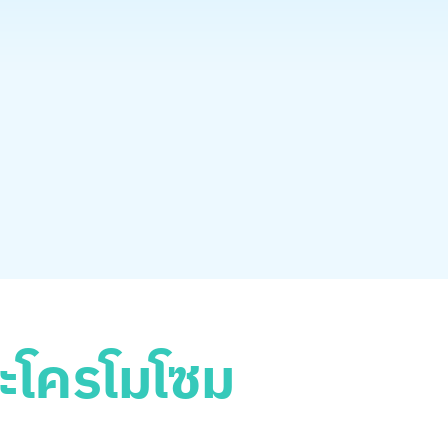
ะโครโมโซม