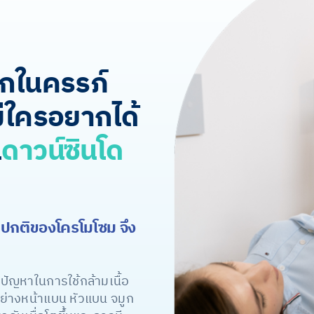
ูกในครรภ์
มีใครอยากได้
น
ดาวน์ซินโด
ดปกติของโครโมโซม จึง
ีปัญหาในการใช้กล้ามเนื้อ
ย่างหน้าแบน หัวแบน จมูก