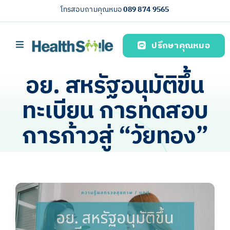
Skip
โทรสอบถามคุณหมอ
089 874 9565
to
content
ปรึกษาคุณหมอ
Toggle
Navigation
หน้าหลัก
อย. สหรัฐอนุมัติขึ้น
บริการของเรา (Our services)
ทะเบียน การทดสอบ
ความรู้สุขภาพ
การก้าวสู่ “วัยทอง”
เกี่ยวกับเรา
ไทย
View
Larger
Image