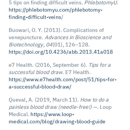
5 tips on finding difficult veins.
PhlebotomyU
.
https://phlebotomyu.com/phlebotomy-
finding-difficult-veins
/
Buowari, O. Y. (2013). Complications of
venepuncture.
Advances in Bioscience and
Biotechnology
,
04
(01), 126–128.
https://doi.org/10.4236/abb.2013.41a018
e7 Health. (2016, September 6).
Tips for a
successful blood draw
. E7 Health.
https://www.e7health.com/post/51/tips-for-
a-successful-blood-draw/
Queval, A. (2019, March 11).
How to do a
painless blood draw (needle-free!) —
. Loop
Medical.
https://www.loop-
medical.com/blog/drawing-blood-guide