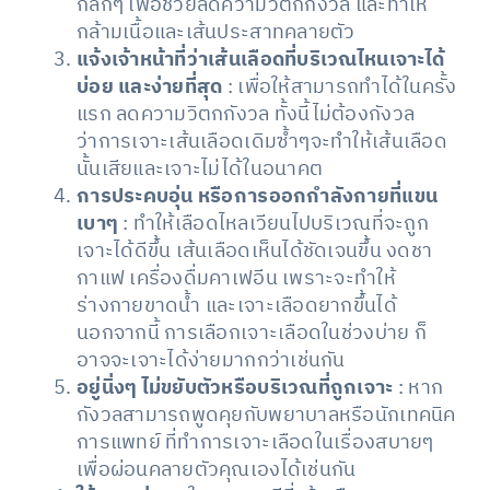
กลึกๆ เพื่อช่วยลดความวิตกกังวล และทำให้
กล้ามเนื้อและเส้นประสาทคลายตัว
แจ้งเจ้าหน้าที่ว่าเส้นเลือดที่บริเวณไหนเจาะได้
บ่อย และง่ายที่สุด
: เพื่อให้สามารถทำได้ในครั้ง
แรก ลดความวิตกกังวล ทั้งนี้ไม่ต้องกังวล
ว่าการเจาะเส้นเลือดเดิมซ้ำๆจะทำให้เส้นเลือด
นั้นเสียและเจาะไม่ได้ในอนาคต
การประคบอุ่น หรือการออกกำลังกายที่แขน
เบาๆ
: ทำให้เลือดไหลเวียนไปบริเวณที่จะถูก
เจาะได้ดีขึ้น เส้นเลือดเห็นได้ชัดเจนขึ้น งดชา
กาแฟ เครื่องดื่มคาเฟอีน เพราะจะทำให้
ร่างกายขาดน้ำ และเจาะเลือดยากขึ้นได้
นอกจากนี้ การเลือกเจาะเลือดในช่วงบ่าย ก็
อาจจะเจาะได้ง่ายมากกว่าเช่นกัน
อยู่นิ่งๆ ไม่ขยับตัวหรือบริเวณที่ถูกเจาะ
: หาก
กังวลสามารถพูดคุยกับพยาบาลหรือนักเทคนิค
การแพทย์ ที่ทำการเจาะเลือดในเรื่องสบายๆ
เพื่อผ่อนคลายตัวคุณเองได้เช่นกัน