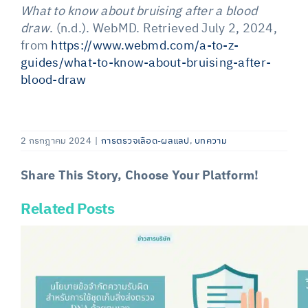
What to know about bruising after a blood
draw
. (n.d.). WebMD. Retrieved July 2, 2024,
from
https://www.webmd.com/a-to-z-
guides/what-to-know-about-bruising-after-
blood-draw
2 กรกฎาคม 2024
|
การตรวจเลือด-ผลแลป
,
บทความ
Share This Story, Choose Your Platform!
Related Posts
Facebook
X
LinkedIn
Email