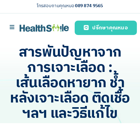
Skip
โทรสอบถามคุณหมอ
089 874 9565
to
content
ปรึกษาคุณหมอ
Toggle
Navigation
หน้าหลัก
สารพันปัญหาจาก
บริการของเรา (Our services)
การเจาะเลือด :
ความรู้สุขภาพ
เส้นเลือดหายาก ช้ำ
เกี่ยวกับเรา
หลังเจาะเลือด ติดเชื้อ
ไทย
ฯลฯ และวิธีแก้ไข