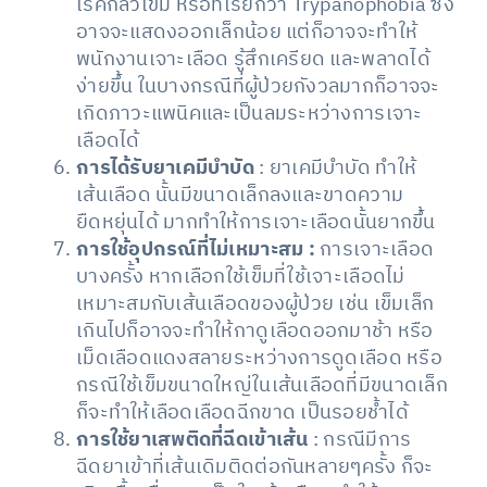
โรคกลัวเข็ม หรือที่เรียกว่า Trypanophobia ซึ่ง
อาจจะแสดงออกเล็กน้อย แต่ก็อาจจะทำให้
พนักงานเจาะเลือด รู้สึกเครียด และพลาดได้
ง่ายขึ้น ในบางกรณีที่ผู้ป่วยกังวลมากก็อาจจะ
เกิดภาวะแพนิคและเป็นลมระหว่างการเจาะ
เลือดได้
การได้รับยาเคมีบำบัด
: ยาเคมีบำบัด ทำให้
เส้นเลือด นั้นมีขนาดเล็กลงและขาดความ
ยืดหยุ่นได้ มากทำให้การเจาะเลือดนั้นยากขึ้น
การใช้อุปกรณ์ที่ไม่เหมาะสม :
การเจาะเลือด
บางครั้ง หากเลือกใช้เข็มที่ใช้เจาะเลือดไม่
เหมาะสมกับเส้นเลือดของผู้ป่วย เช่น เข็มเล็ก
เกินไปก็อาจจะทำให้กาดูเลือดออกมาช้า หรือ
เม็ดเลือดแดงสลายระหว่างการดูดเลือด หรือ
กรณีใช้เข็มขนาดใหญ่ในเส้นเลือดที่มีขนาดเล็ก
ก็จะทำให้เลือดเลือดฉีกขาด เป็นรอยช้ำได้
การใช้ยาเสพติดที่ฉีดเข้าเส้น
: กรณีมีการ
ฉีดยาเข้าที่เส้นเดิมติดต่อกันหลายๆครั้ง ก็จะ