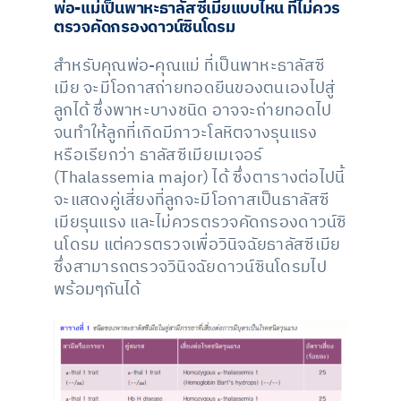
พ่อ-แม่เป็นพาหะธาลัสซีเมียแบบไหน ที่ไม่ควร
ตรวจคัดกรองดาวน์ซินโดรม
สำหรับคุณพ่อ-คุณแม่ ที่เป็นพาหะธาลัสซี
เมีย จะมีโอกาสถ่ายทอดยีนของตนเองไปสู่
ลูกได้ ซึ่งพาหะบางชนิด อาจจะถ่ายทอดไป
จนทำให้ลูกที่เกิดมีภาวะโลหิตจางรุนแรง
หรือเรียกว่า ธาลัสซีเมียเมเจอร์
(Thalassemia major) ได้ ซึ่งตารางต่อไปนี้
จะแสดงคู่เสี่ยงที่ลูกจะมีโอกาสเป็นธาลัสซี
เมียรุนแรง และไม่ควรตรวจคัดกรองดาวน์ซิ
นโดรม แต่ควรตรวจเพื่อวินิจฉัยธาลัสซีเมีย
ซึ่งสามารถตรวจวินิจฉัยดาวน์ซินโดรมไป
พร้อมๆกันได้