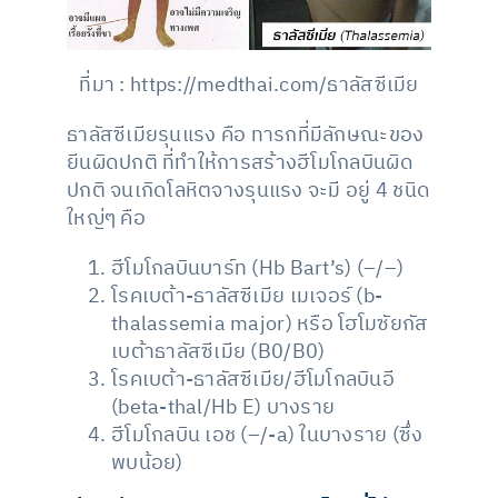
ที่มา : https://medthai.com/ธาลัสซีเมีย
ธาลัสซีเมียรุนแรง คือ ทารกที่มีลักษณะของ
ยีนผิดปกติ ที่ทำให้การสร้างฮีโมโกลบินผิด
ปกติ จนเกิดโลหิตจางรุนแรง จะมี อยู่ 4 ชนิด
ใหญ่ๆ คือ
ฮีโมโกลบินบาร์ท (Hb Bart’s) (–/–)
โรคเบต้า-ธาลัสซีเมีย เมเจอร์ (b-
thalassemia major) หรือ โฮโมซัยกัส
เบต้าธาลัสซีเมีย (B0/B0)
โรคเบต้า-ธาลัสซีเมีย/ฮีโมโกลบินอี
(beta-thal/Hb E) บางราย
ฮีโมโกลบิน เอช (–/-a) ในบางราย (ซึ่ง
พบน้อย)