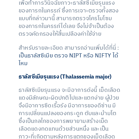
เพื่อทำการวินิจฉัยภาวะธาลัสซีเมียรุนแรง
ของทารกในครรภ์ ซึ่งการเจาะตรวจทั้งสอง
แบบที่กล่าวมานี้ สามารถตรวจโครโมโซม
ของทารกในครรภ์ได้เลย จึงไม่จำเป็นต้อง
ตรวจคัดกรองให้สิ้นเปลืองค่าใช้จ่าย
สำหรับรายละเอียด สามารถอ่านเพิ่มได้ที่นี่ :
เป็นธาลัสซีเมีย ตรวจ NIPT หรือ NIFTY ได้
ไหม
ธาลัสซีเมียรุนแรง (Thalassemia major)
ธาลัสซีเมียรุนแรง จะมีอาการดังนี้ เม็ดเลือด
แดงมีลักษณะผิดปกติไปและแตกง่าย ผู้ป่วย
จึงมีอาการซีดเรื้อรัง มีอาการของดีซ่าน มี
การเปลี่ยนแปลงของกระดูก ตับและม้ามโต
ซึ่งเป็นกลไกของการพยายามสร้างเม็ด
เลือดแดงทดแทนด้วยส่วนหนึ่ง และเป็น
ภาวะที่เกิดตามหลังการแตกของเม็ดเลือด