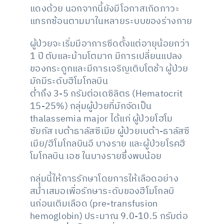
แดงด้วย นอกจากนี้ยังมีโอกาสเกิดภาวะ
แทรกซ้อนตามมาในหลายระบบของร่างกาย
ผู้ป่วยจะเริ่มมีอาการซีดตั้งแต่อายุน้อยกว่า
1 ปี ตับและม้ามโตมาก มีการเปลี่ยนแปลง
ของกระดูกและมีการเจริญเติบโตช้า ผู้ป่วย
มักมีระดับฮีโมโกลบิน
ต่ำถึง 3-5 กรัมต่อเดซิลิตร (Hematocrit
15-25%) กลุ่มผู้ป่วยที่มักจัดเป็น
thalassemia major ได้แก่ ผู้ป่วยโฮโม
ซัยกัส เบต้าธาลัสซีเมีย ผู้ป่วยเบต้า-ธาลัสซี
เมีย/ฮีโมโกลบินอี บางราย และผู้ป่วยโรคฮี
โมโกลบิน เอช ในบางรายซึ่งพบน้อย
กลุ่มนี้ให้การรักษาโดยการให้เลือดอย่าง
สม่ำเสมอเพื่อรักษาระดับของฮีโมโกลบิ
นก่อนเติมเลือด (pre-transfusion
hemoglobin) ประมาณ 9.0-10.5 กรัมต่อ