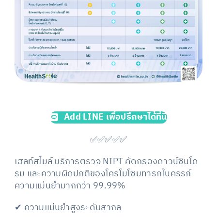
Add LINE เพื่อปรึกษาได้ที่นี่
✅✅✅✅✅
เฮลท์สไมล์ บริการตรวจ NIPT คัดกรองดาวน์ซินโด
รม และความผิดปกติของโครโมโซมทารกในครรภ์
ความแม่นยำมากกว่า 99.99%
✔
ความแม่นยำสูงระดับสากล