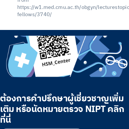
from
https://w1.med.cmu.ac.th/obgyn/lecturestopic
fellows/3740/
ต้องการคำปรึกษาผู้เชี่ยวชาญเพิ่ม
เติม หรือนัดหมายตรวจ NIPT คลิก
ที่นี่