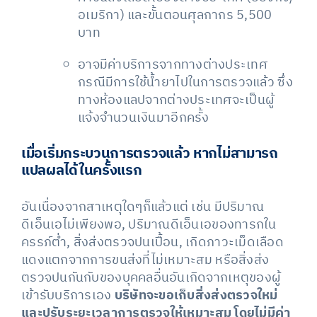
อเมริกา) และขั้นตอนศุลกากร 5,500
บาท
อาจมีค่าบริการจากทางต่างประเทศ
กรณีมีการใช้น้ำยาไปในการตรวจแล้ว ซึ่ง
ทางห้องแลปจากต่างประเทศจะเป็นผู้
แจ้งจำนวนเงินมาอีกครั้ง
เมื่อเริ่มกระบวนการตรวจแล้ว หากไม่สามารถ
แปลผลได้ในครั้งแรก
อันเนื่องจากสาเหตุใดๆก็แล้วแต่ เช่น มีปริมาณ
ดีเอ็นเอไม่เพียงพอ, ปริมาณดีเอ็นเอของทารกใน
ครรภ์ต่ำ, สิ่งส่งตรวจปนเปื้อน, เกิดภาวะเม็ดเลือด
แดงแตกจากการขนส่งที่ไม่เหมาะสม หรือสิ่งส่ง
ตรวจปนกันกับของบุคคลอื่นอันเกิดจากเหตุของผู้
เข้ารับบริการเอง
บริษัทจะขอเก็บสิ่งส่งตรวจใหม่
และปรับระยะเวลาการตรวจให้เหมาะสม โดยไม่มีค่า