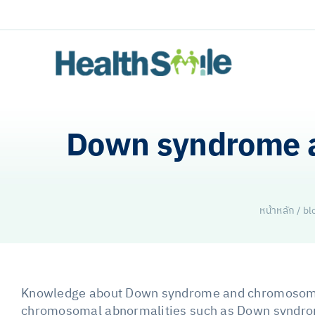
Skip
to
content
Down syndrome a
หน้าหลัก
/
bl
Knowledge about Down syndrome and chromosomal s
chromosomal abnormalities such as Down syndrom