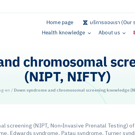
Home page
บริการของเรา (Our s
Health knowledge
About us
nd chromosomal scr
(NIPT, NIFTY)
og-en
/
Down syndrome and chromosomal screening knowledge (N
creening (NIPT, Non-Invasive Prenatal Testing) of f
e, Edwards syndrome, Patau syndrome, Turner syndro