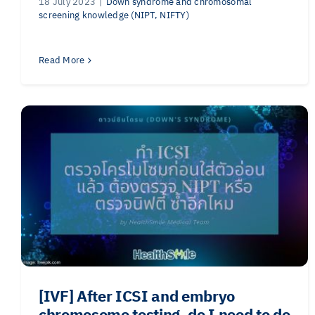
18 July 2023
|
Down syndrome and chromosomal
screening knowledge (NIPT, NIFTY)
Read More
[IVF] After ICSI and embryo