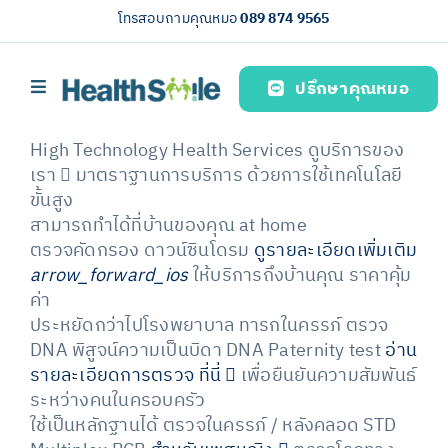
Skip
โทรสอบถามคุณหมอ
089 874 9565
to
content
ปรึกษาคุณหมอ
Toggle
Navigation
Home page
High Technology
Health Services
ดูบริการของ
เรา
มาตราฐานการบริการ ด้วยการใช้เทคโนโลยี
บริการของเรา (Our services)
ขั้นสูง
สามารถทำได้ที่บ้านของคุณ
at home
Health knowledge
ตรวจคัดกรอง
ดาวน์ซินโดรม
ดูรายละเอียดเพิ่มเติม
arrow_forward_ios
ให้บริการถึงบ้านคุณ ราคาคุ้ม
About us
ค่า
ประหยัดกว่าไปโรงพยาบาล
ทารกในครรภ์
ตรวจ
English
DNA พิสูจน์ความเป็นบิดา
DNA Paternity test
อ่าน
รายละเอียดการตรวจ ที่นี่
เพื่อยืนยันความสัมพันธ์
ระหว่างคนในครอบครัว
ใช้เป็นหลักฐานได้
ตรวจในครรภ์ / หลังคลอด
STD