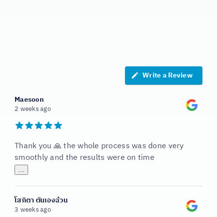
came to draw blood was punctual and
There was a staff member who came
information, and gives results
fast. The blood draw was not painful at
to draw blood at work. The staff
quickly.” (Translated by Google
member who drew blood gave very
all. The price was reasonable. The
translate)
results were reported very quickly. In
good advice. I got the results within
Patdanai Tang Tiranaprakij
10 days.” (Translated by google
just 7 days, you will know. It is
Write a Review
suitable for this time. You don’t have
translate)
to leave the house.” (Translated by
Maesoon
Pim Kan
google translate)
2 weeks ago
Goi Techasompob
Thank you 🙏 the whole process was done very
smoothly and the results were on time
...
โสภิตา ตันเองฉ้วน
3 weeks ago