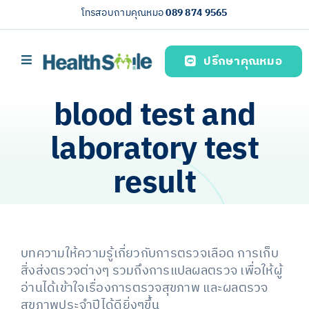
Skip
โทรสอบถามคุณหมอ
089 874 9565
to
content
ปรึกษาคุณหมอ
Toggle
Navigation
Home page
blood test and
บริการของเรา (Our services)
laboratory test
Health knowledge
result
About us
English
บทความให้ความรู้เกี่ยวกับการตรวจเลือด การเก็บ
สิ่งส่งตรวจต่างๆ รวมถึงการแปลผลตรวจ เพื่อให้ผู้
อ่านได้เข้าใจเรื่องการตรวจสุขภาพ และผลตรวจ
สุขภาพประจำปีได้ดียิ่งๆขึ้น