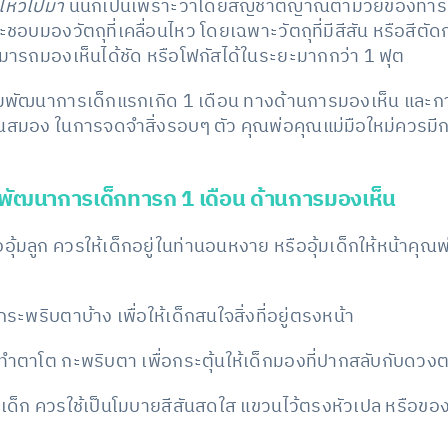
นไหวไปมา
นั่นก็เป็นเพราะว่าโดยสัญชาตญาณตามวัยของทา
อบมองวัตถุที่เคลื่อนไหว โดยเฉพาะวัตถุที่มีสีสัน หรือสีตัดกั
ารถมองเห็นได้ชัด หรือโฟกัสได้ในระยะมากกว่า 1 ฟุต
สริมพัฒนาการเด็กแรกเกิด 1 เดือน ทางด้านการมองเห็น และการ
านสมอง ในการจดจำสิ่งรอบๆ ตัว คุณพ่อคุณแม่มือใหม่ควรม
สริมพัฒนาการเด็กทารก 1 เดือน ด้านการมองเห็น
อุ้มลูก ควรให้เด็กอยู่ในท่านอนหงาย หรืออุ้มเด็กให้หน้าคุณ
พริบตาบ้าง เพื่อให้เด็กสนใจสิ่งที่อยู่ตรงหน้า
ับทำตาโต กะพริบตา เพื่อกระตุ้นให้เด็กมองที่ปากสลับกับดวง
็ก ควรใช้เป็นโมบายสีสันสดใส แขวนไว้ตรงหัวเปล หรือของเล่