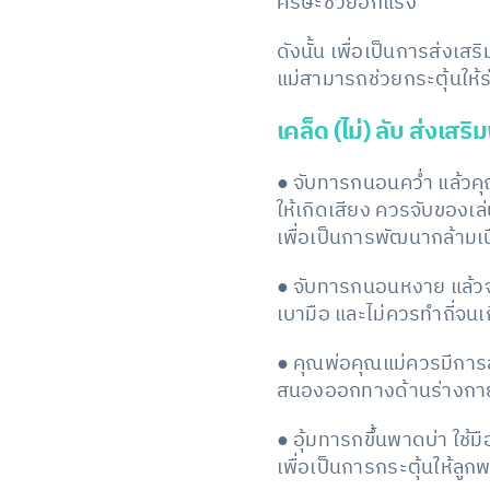
ศีรษะช่วยอีกแรง
ดังนั้น เพื่อเป็นการส่ง
แม่สามารถช่วยกระตุ้นให้ร
เคล็ด (ไม่) ลับ ส่งเ
● จับทารกนอนคว่ำ แล้วค
ให้เกิดเสียง ควรจับของเ
เพื่อเป็นการพัฒนากล้ามเน
● จับทารกนอนหงาย แล้วจั
เบามือ และไม่ควรทำถี่จนเ
● คุณพ่อคุณแม่ควรมีการสั
สนองออกทางด้านร่างกา
● อุ้มทารกขึ้นพาดบ่า ใช
เพื่อเป็นการกระตุ้นให้ล