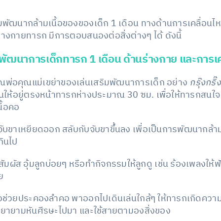
เสริมพัฒนากล้ามเนื้อของของเด็ก 1 เดือน ทางด้านการเคลื่อ
่างกายทารก มีการตอบสนองต่อสิ่งต่างๆ ได้ ดังนี้
สริมพัฒนาการเด็กทารก 1 เดือน ด้านร่างกาย และการเ
ุณพ่อคุณแม่เขย่าของเล่นเสริมพัฒนาการเด็ก อย่าง
กรุ๊งกริ๊
ล่นให้อยู่ตรงหน้าทารกห่างประมาณ 30 ซม. เพื่อให้ทารกสนใ
ื้อคอ
บขาเหยียดออก สลับกับจับขาขึ้นลง เพื่อเป็นการพัฒนากล้าม
กินไป
มผัส อุ้มลูกบ่อยๆ หรือทำกิจกรรมให้ลูกดู เช่น ร้องเพลงให้
ย
้มือช่วยประคองลำคอ พาออกไปเดินเล่นใกล้ๆ ให้ทารกเกิดควา
ูกพยายามหันศีรษะไปมา และใช้สายตามองสิ่งของ