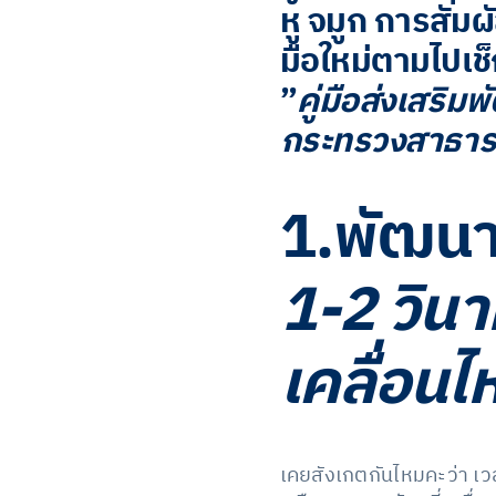
หู จมูก การสัม
มือใหม่ตามไปเช็
”
คู่มือส่งเสริ
กระทรวงสาธาร
1.พัฒนา
1-2 วินา
เคลื่อนไ
เคยสังเกตกันไหมคะว่า เว