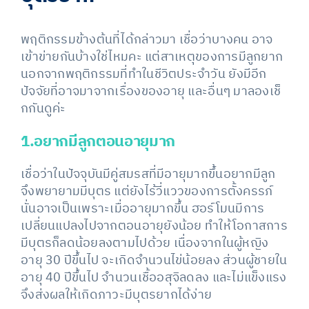
พฤติกรรมข้างต้นที่ได้กล่าวมา เชื่อว่าบางคน อาจ
เข้าข่ายกันบ้างใช่ไหมคะ แต่สาเหตุของการมีลูกยาก
นอกจากพฤติกรรมที่ทำในชีวิตประจำวัน ยังมีอีก
ปัจจัยที่อาจมาจากเรื่องของอายุ และอื่นๆ มาลองเช็
กกันดูค่ะ
1.อยากมีลูกตอนอายุมาก
เชื่อว่าในปัจจุบันมีคู่สมรสที่มีอายุมากขึ้นอยากมีลูก
จึงพยายามมีบุตร แต่ยังไร้วี่แววของการตั้งครรภ์
นั่นอาจเป็นเพราะเมื่ออายุมากขึ้น ฮอร์โมนมีการ
เปลี่ยนแปลงไปจากตอนอายุยังน้อย ทำให้โอกาสการ
มีบุตรก็ลดน้อยลงตามไปด้วย เนื่องจากในผู้หญิง
อายุ 30 ปีขึ้นไป จะเกิดจำนวนไข่น้อยลง ส่วนผู้ชายใน
อายุ 40 ปีขึ้นไป จำนวนเชื้ออสุจิลดลง และไม่แข็งแรง
จึงส่งผลให้เกิดภาวะมีบุตรยากได้ง่าย