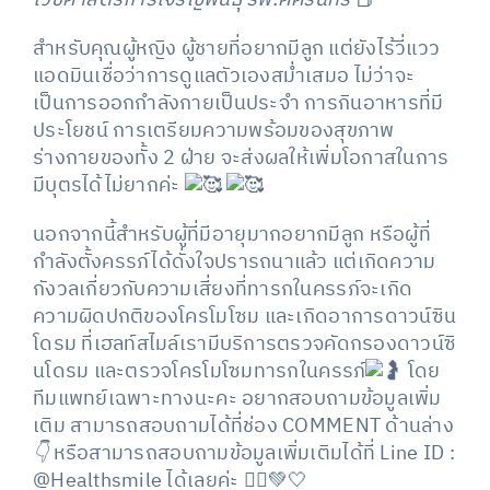
สำหรับคุณผู้หญิง ผู้ชายที่อยากมีลูก แต่ยังไร้วี่แวว
แอดมินเชื่อว่าการดูแลตัวเองสม่ำเสมอ ไม่ว่าจะ
เป็นการออกกำลังกายเป็นประจำ การกินอาหารที่มี
ประโยชน์ การเตรียมความพร้อมของสุขภาพ
ร่างกายของทั้ง 2 ฝ่าย จะส่งผลให้เพิ่มโอกาสในการ
มีบุตรได้ไม่ยากค่ะ
นอกจากนี้สำหรับผู้ที่มีอายุมากอยากมีลูก หรือผู้ที่
กำลังตั้งครรภ์ได้ดั่งใจปรารถนาแล้ว แต่เกิดความ
กังวลเกี่ยวกับความเสี่ยงที่ทารกในครรภ์จะเกิด
ความผิดปกติของโครโมโซม และเกิดอาการดาวน์ซิน
โดรม ที่เฮลท์สไมล์เรามีบริการตรวจคัดกรองดาวน์ซิ
นโดรม และตรวจโครโมโซมทารกในครรภ์
โดย
ทีมแพทย์เฉพาะทางนะคะ อยากสอบถามข้อมูลเพิ่ม
เติม สามารถสอบถามได้ที่ช่อง COMMENT ด้านล่าง
👇
หรือสามารถสอบถามข้อมูลเพิ่มเติมได้ที่ Line ID :
@Healthsmile ได้เลยค่ะ 👨‍⚕️💚🤍