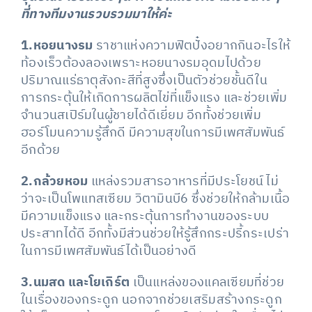
ที่ทางทีมงานรวบรวมมาให้ค่ะ
1.หอยนางรม
ราชาแห่งความฟิตปั๋งอยากกินอะไรให้
ท้องเร็วต้องลองเพราะหอยนางรมอุดมไปด้วย
ปริมาณแร่ธาตุสังกะสีที่สูงซึ่งเป็นตัวช่วยชั้นดีใน
การกระตุ้นให้เกิดการผลิตไข่ที่แข็งแรง และช่วยเพิ่ม
จำนวนสเปิร์มในผู้ชายได้ดีเยี่ยม อีกทั้งช่วยเพิ่ม
ฮอร์โมนความรู้สึกดี มีความสุขในการมีเพศสัมพันธ์
อีกด้วย
2.กล้วยหอม
แหล่งรวมสารอาหารที่มีประโยชน์ ไม่
ว่าจะเป็นโพแทสเซียม วิตามินบี6 ซึ่งช่วยให้กล้ามเนื้อ
มีความแข็งแรง และกระตุ้นการทำงานของระบบ
ประสาทได้ดี อีกทั้งมีส่วนช่วยให้รู้สึกกระปรี้กระเปร่า
ในการมีเพศสัมพันธ์ได้เป็นอย่างดี
3.นมสด และโยเกิร์ต
เป็นแหล่งของแคลเซียมที่ช่วย
ในเรื่องของกระดูก นอกจากช่วยเสริมสร้างกระดูก