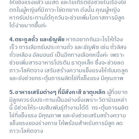
ให้แข็งแรงแล้ว นมสด และโยเกิร์ตยังช่วยในเรื่องไข่
ตกในผู้หญิงที่มีภาวะไข่ตกยาก ดังนั้น คุณผู้หญิง
หากรับประทานได้ทุกวันจะช่วยเพิ่มโอกาสการมีลูก
ได้ง่ายมากขึ้นค่ะ
4.ตระกูลถั่ว และธัญพืช
หากอยากกินอะไรให้ท้อง
เร็ว การเลือกรับประทานถั่ว และธัญพืช เช่น ถั่วลิสง
ถั่วเหลือง อัลมอนด์ เป็นอีกทางเลือกหนึ่งค่ะ เพราะ
ช่วยเพิ่มสารอาหารโปรตีน ธาตุเหล็ก ซึ่งจะช่วยลด
ภาวะโลหิตจาง เสริมสร้างความแข็งแรงให้กับมดลูก
และยังช่วยกระตุ้นการผลิตไข่ที่แข็งแรง มีคุณภาพ
5.อาหารเสริมต่างๆ ที่มีสังกะสี ธาตุเหล็ก
ผู้ที่อยาก
มีลูกควรรับประทานเป็นอย่างยิ่งเพราะวิตามินเหล่า
นี้ มีช่วยให้ระบบสืบพันธุ์ทำงานได้ดี กระตุ้นการผลิต
ไข่ที่แข็งแรง มีคุณภาพ และยังช่วยเสริมสร้างความ
แข็งแรงของร่างกาย ให้พร้อมสำหรับการมีลูก ลด
ภาวะโลหิตจาง