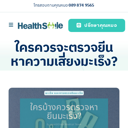
Skip
โทรสอบถามคุณหมอ
089 874 9565
to
content
ปรึกษาคุณหมอ
Toggle
Navigation
หน้าหลัก
ใครควรจะตรวจยีน
บริการของเรา (Our services)
หาความเสี่ยงมะเร็ง?
ความรู้สุขภาพ
เกี่ยวกับเรา
View
ไทย
Larger
Image