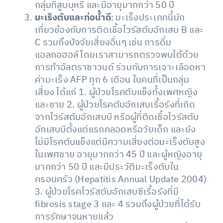
กลุ่มที่สูบบุหรี่ และมีอายุมากกว่า 50 ปี
มะเร็งตับและท่อน้ำดี
: มะเร็งประเภทนี้มัก
เกี่ยวข้องกับการติดเชื้อไวรัสตับอักเสบ B และ
C รวมถึงปัจจัยเสี่ยงอื่นๆ เช่น การดื่ม
แอลกอฮอล์ โดยเราสามารถตรวจพบได้ด้วย
การทำอัลตราซาวนด์ ร่วมกับการเจาะเลือดหา
ค่ามะเร็ง AFP ทุก 6 เดือน ในคนที่เป็นกลุ่ม
เสี่ยง ได้แก่ 1. ผู้ป่วยโรคตับแข็งทั้งเพศหญิง
และชาย 2. ผู้ป่วยโรคตับอักเสบเรื้อรังที่เกิด
จากไวรัสตับอักเสบบี หรือผู้ที่ติดเชื้อไวรัสตับ
อักเสบบีตั้งแต่แรกคลอดหรือวัยเด็ก และยัง
ไม่มีโรคตับแข็งแต่มีความเสี่ยงต่อมะเร็งตับสูง
ในเพศชาย อายุมากกว่า 45 ปี และผู้หญิงอายุ
มากกว่า 50 ปี และมีประวัติมะเร็งตับใน
ครอบครัว (Hepatitis Annual Update 2004)
3. ผู้ป่วยโรคไวรัสตับอักเสบซีเรื้อรังที่มี
fibrosis stage 3 และ 4 รวมถึงผู้ป่วยที่ได้รับ
การรักษาจนหายแล้ว