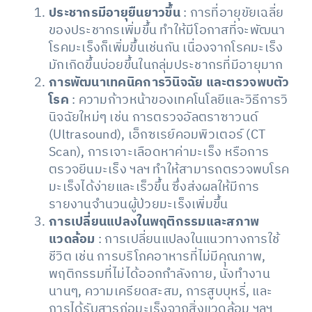
ประชากรมีอายุยืนยาวขึ้น
: การที่อายุขัยเฉลี่ย
ของประชากรเพิ่มขึ้น ทำให้มีโอกาสที่จะพัฒนา
โรคมะเร็งก็เพิ่มขึ้นเช่นกัน เนื่องจากโรคมะเร็ง
มักเกิดขึ้นบ่อยขึ้นในกลุ่มประชากรที่มีอายุมาก
การพัฒนาเทคนิคการวินิจฉัย และตรวจพบตัว
โรค
: ความก้าวหน้าของเทคโนโลยีและวิธีการวิ
นิจฉัยใหม่ๆ เช่น การตรวจอัลตราซาวนด์
(Ultrasound), เอ็กซเรย์คอมพิวเตอร์ (CT
Scan), การเจาะเลือดหาค่ามะเร็ง หรือการ
ตรวจยีนมะเร็ง ฯลฯ ทำให้สามารถตรวจพบโรค
มะเร็งได้ง่ายและเร็วขึ้น ซึ่งส่งผลให้มีการ
รายงานจำนวนผู้ป่วยมะเร็งเพิ่มขึ้น
การเปลี่ยนแปลงในพฤติกรรมและสภาพ
แวดล้อม
: การเปลี่ยนแปลงในแนวทางการใช้
ชีวิต เช่น การบริโภคอาหารที่ไม่มีคุณภาพ,
พฤติกรรมที่ไม่ได้ออกกำลังกาย, นั่งทำงาน
นานๆ, ความเครียดสะสม, การสูบบุหรี่, และ
การได้รับสารก่อมะเร็งจากสิ่งแวดล้อม ฯลฯ