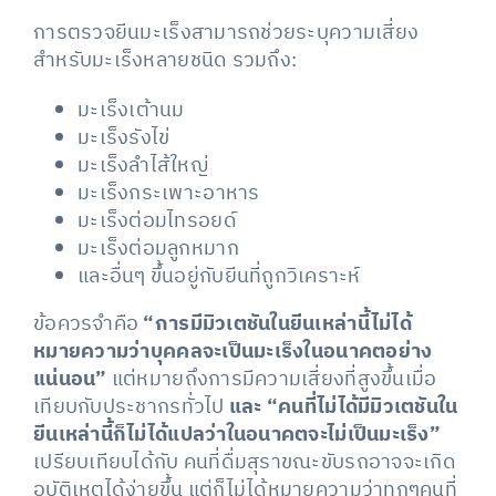
การตรวจยีนมะเร็งสามารถช่วยระบุความเสี่ยง
สำหรับมะเร็งหลายชนิด รวมถึง:
มะเร็งเต้านม
มะเร็งรังไข่
มะเร็งลำไส้ใหญ่
มะเร็งกระเพาะอาหาร
มะเร็งต่อมไทรอยด์
มะเร็งต่อมลูกหมาก
และอื่นๆ ขึ้นอยู่กับยีนที่ถูกวิเคราะห์
ข้อควรจำคือ
“การมีมิวเตชันในยีนเหล่านี้ไม่ได้
หมายความว่าบุคคลจะเป็นมะเร็งในอนาคตอย่าง
แน่นอน”
แต่หมายถึงการมีความเสี่ยงที่สูงขึ้นเมื่อ
เทียบกับประชากรทั่วไป
และ “คนที่ไม่ได้มีมิวเตชันใน
ยีนเหล่านี้ก็ไม่ได้แปลว่าในอนาคตจะไม่เป็นมะเร็ง”
เปรียบเทียบได้กับ คนที่ดื่มสุราขณะขับรถอาจจะเกิด
อุบัติเหตุได้ง่ายขึ้น แต่ก็ไม่ได้หมายความว่าทุกๆคนที่