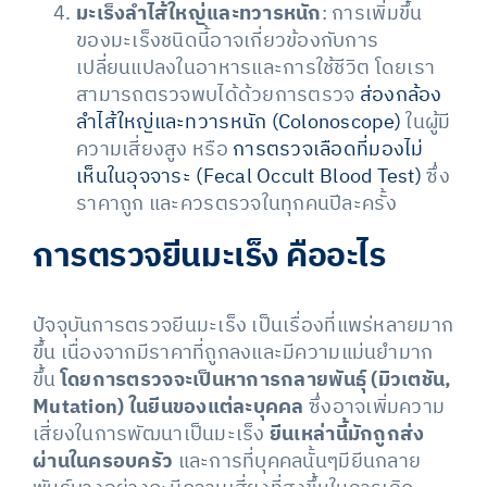
มะเร็งลำไส้ใหญ่และทวารหนัก
: การเพิ่มขึ้น
ของมะเร็งชนิดนี้อาจเกี่ยวข้องกับการ
เปลี่ยนแปลงในอาหารและการใช้ชีวิต โดยเรา
สามารถตรวจพบได้ด้วยการตรวจ
ส่องกล้อง
ลำไส้ใหญ่และทวารหนัก (Colonoscope)
ในผู้มี
ความเสี่ยงสูง หรือ
การตรวจเลือดที่มองไม่
เห็นในอุจจาระ (Fecal Occult Blood Test)
ซึ่ง
ราคาถูก และควรตรวจในทุกคนปีละครั้ง
การตรวจยีนมะเร็ง คืออะไร
ปัจจุบันการตรวจยีนมะเร็ง เป็นเรื่องที่แพร่หลายมาก
ขึ้น เนื่องจากมีราคาที่ถูกลงและมีความแม่นยำมาก
ขึ้น
โดยการตรวจจะเป็นหาการกลายพันธุ์ (มิวเตชัน,
Mutation) ในยีนของแต่ละบุคคล
ซึ่งอาจเพิ่มความ
เสี่ยงในการพัฒนาเป็นมะเร็ง
ยีนเหล่านี้มักถูกส่ง
ผ่านในครอบครัว
และการที่บุคคลนั้นๆมียีนกลาย