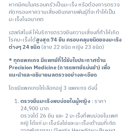
หากมีคนในครอบครัวเป็นมะเร็ง หรือต้องการตรวจ
คัดกรองหาความเสี่ยงยีนกลายพันธุ์ที่จะทำให้เป็น
มะเร็งในอนาคต
เฮลท์สไมล์ ให้บริการตรวจยีนความเสี่ยงที่ทำให้เกิด
โรคมะเร็งได้
สูงสุด 74 ยีน ครอบคลุมชนิดของมะเร็ง
ต่างๆ 24 ชนิด
(ชาย 22 ชนิด หญิง 23 ชนิด)
* ทุกแพคเกจ มีแพทย์ที่ได้รับใบประกาศด้าน
Precision Medicine (การแพทย์แม่นยำ) เพื่อ
แนะนำและอธิบายผลตรวจอย่างละเอียด
โดยมีแพคเกจให้เลือกอยู่ 3 แพคเกจ ดังนี้
ตรวจยีนมะเร็งพบบ่อยในผู้หญิง
: ราคา
24,900 บาท
ตรวจได้ 26 ยีน และ 2 มะเร็งที่พบบ่อยในเพศ
หญิ ได้แก่ มะเร็งรังไข่และมะเร็งเต้านมที่เกิด
จากพันธุกรรม (Sentis Hereditary Breast