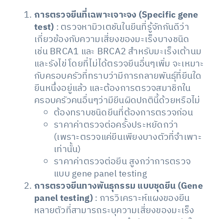
การตรวจยีนที่เฉพาะเจาะจง (Specific gene
test)
: ตรวจหามิวเตชันในยีนที่รู้จักกันดีว่า
เกี่ยวข้องกับความเสี่ยงของมะเร็งบางชนิด
เช่น BRCA1 และ BRCA2 สำหรับมะเร็งเต้านม
และรังไข่ โดยที่ไม่ได้ตรวจยีนอื่นๆเพิ่ม จะเหมาะ
กับครอบครัวที่ทราบว่ามีการกลายพันธุ์ที่ยีนใด
ยีนหนึ่งอยู่แล้ว และต้องการตรวจสมาชิกใน
ครอบครัวคนอื่นๆว่ามียีนผิดปกตินี้ด้วยหรือไม่
ต้องทราบชนิดยีนที่ต้องการตรวจก่อน
ราคาค่าตรวจต่อครั้งประหยัดกว่า
(เพราะตรวจแค่ยีนเพียงบางตัวที่จำเพาะ
เท่านั้น)
ราคาค่าตรวจต่อยีน สูงกว่าการตรวจ
แบบ gene panel testing
การตรวจยีนทางพันธุกรรม แบบชุดยีน (Gene
panel testing)
: การวิเคราะห์แผงของยีน
หลายตัวที่สามารถระบุความเสี่ยงของมะเร็ง