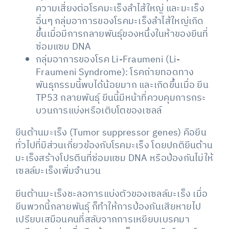
ความเสี่ยงต่อโรคมะเร็งลำไส้ใหญ่ และมะเร็ง
อื่นๆ กลุ่มอาการของโรคมะเร็งลำไส้ใหญ่เกิด
ขึ้นเมื่อมีการกลายพันธุ์ของหนึ่งในห้าของยีนที่
ซ่อมแซม DNA
กลุ่มอาการของโรค Li-Fraumeni (Li-
Fraumeni Syndrome): โรคถ่ายทอดทาง
พันธุกรรมนี้พบได้น้อยมาก และเกิดขึ้นเมื่อ ยีน
TP53 กลายพันธุ์ ยีนนี้มีหน้าที่ควบคุมการกระ
บวนการแบ่งหรือเติบโตของเซลล์
ยีนต้านมะเร็ง (Tumor suppressor genes) คือยีน
ทั่วไปที่มีส่วนเกี่ยวข้องกับโรคมะเร็ง โดยปกติยีนต้าน
มะเร็งสร้างโปรตีนที่ซ่อมแซม DNA หรือป้องกันไม่ให้
เซลล์มะเร็งเพิ่มจำนวน
ยีนต้านมะเร็งชะลอการแบ่งตัวของเซลล์มะเร็ง เมื่อ
ยีนพวกนี้กลายพันธุ์ ก็ทำให้การป้องกันเสียหายไป
เปรียบเสมือนคนที่สลับจากการเหยียบเบรคมา