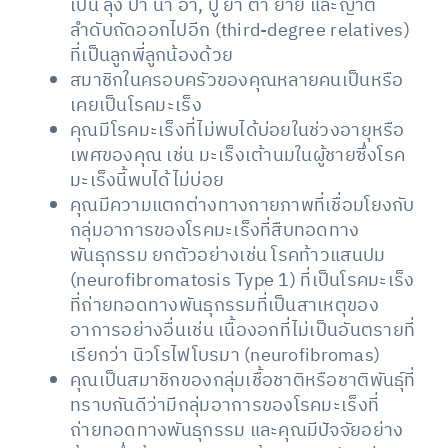
เป็น ลุง ป้า น้า อา, ปู่ ย่า ตา ยาย และญาติ
ลำดับถัดออกไปอีก (third-degree relatives)
ที่เป็นลูกพี่ลูกน้องด้วย
สมาชิกในครอบครัวของคุณหลายคนเป็นหรือ
เคยเป็นโรคมะเร็ง
คุณมีโรคมะเร็งที่ไม่พบได้บ่อยในช่วงอายุหรือ
เพศของคุณ เช่น มะเร็งเต้านมในผู้ชายซึ่งโรค
มะเร็งนี้พบได้ไม่บ่อย
คุณมีความแตกต่างทางกายภาพที่เชื่อมโยงกับ
กลุ่มอาการของโรคมะเร็งที่สืบทอดทาง
พันธุกรรม ยกตัวอย่างเช่น โรคท้าวแสนปม
(neurofibromatosis Type 1) ที่เป็นโรคมะเร็ง
ที่ถ่ายทอดทางพันธุกรรมที่เป็นสาเหตุของ
อาการอย่างอื่นเช่น เนื้องอกที่ไม่เป็นอันตรายที่
เรียกว่า นิวโรไฟโบรมา (neurofibromas)
คุณเป็นสมาชิกของกลุ่มเชื้อชาติหรือชาติพันธุ์ที่
ทราบกันดีว่ามีกลุ่มอาการของโรคมะเร็งที่
ถ่ายทอดทางพันธุกรรม และคุณมีปัจจัยอย่าง