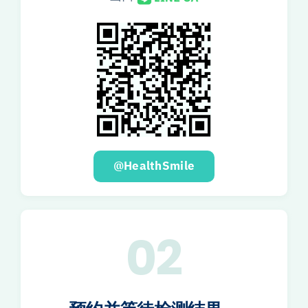
@HealthSmile
02