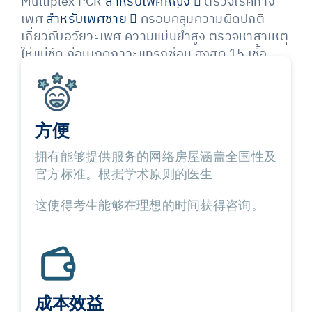
Multiplex PCR
สำหรับเพศหญิง
ตรวจโรคทาง
เพศ
สำหรับเพศชาย
ครอบคลุมความผิดปกติ
เกี่ยวกับอวัยวะเพศ ความแม่นยำสูง ตรวจหาสาเหตุ
ให้แน่ชัด ก่อนเกิดภาวะแทรกซ้อน
สูงสุด 15 เชื้อ
方便
拥有能够提供服务的网络房屋涵盖全国性及
官方标准。根据学术原则的医生
这使得考生能够在理想的时间获得咨询。
成本效益