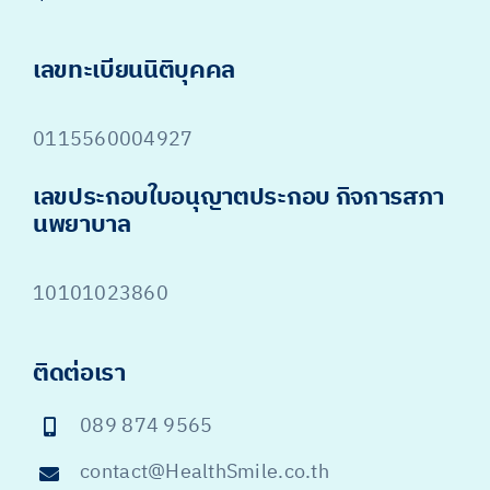
เลขทะเบียนนิติบุคคล
0115560004927
เลขประกอบใบอนุญาตประกอบ กิจการสภา
นพยาบาล
10101023860
ติดต่อเรา
089 874 9565
contact@HealthSmile.co.th