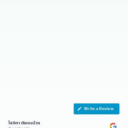
“服务非常好。工作人员给了我们非常详细
“服务非常好。快速回答问题，提供完整信
“非常方便快捷，工作人员给了很好的建
的步骤指导。有个警官来办公室抽血。流血
议。来抽血的护士准时且迅速，抽血过程一
息，并快速了解结果。”
的工作人员给了非常好的建议。结果将在10
点也不疼。报告非常迅速，只有7天时间，
帕达奈·唐·提拉纳普拉基
这段时间适合不用出门。”
天内公布。”
戈伊·特卡松波布
品坎
Write a Review
โสภิตา ตันเองฉ้วน