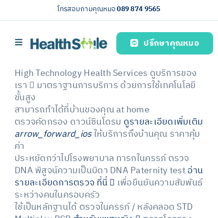
Skip
โทรสอบถามคุณหมอ
089 874 9565
to
content
ปรึกษาคุณหมอ
Toggle
Navigation
首页
High Technology
Health Services
ดูบริการของ
เรา
มาตราฐานการบริการ ด้วยการใช้เทคโนโลยี
บริการของเรา (Our services)
ขั้นสูง
สามารถทำได้ที่บ้านของคุณ
at home
简体中文
ตรวจคัดกรอง
ดาวน์ซินโดรม
ดูรายละเอียดเพิ่มเติม
arrow_forward_ios
ให้บริการถึงบ้านคุณ ราคาคุ้ม
ค่า
ประหยัดกว่าไปโรงพยาบาล
ทารกในครรภ์
ตรวจ
DNA พิสูจน์ความเป็นบิดา
DNA Paternity test
อ่าน
รายละเอียดการตรวจ ที่นี่
เพื่อยืนยันความสัมพันธ์
ระหว่างคนในครอบครัว
ใช้เป็นหลักฐานได้
ตรวจในครรภ์ / หลังคลอด
STD