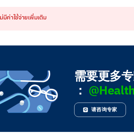
ม่มีค่าใช้จ่ายเพิ่มเติม
需要更多专家
：
@Health
请咨询专家