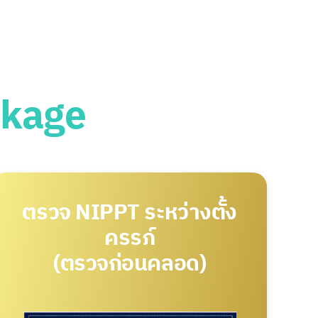
ckage
ตรวจ NIPPT ระหว่างตั้ง
ครรภ์
(ตรวจก่อนคลอด)