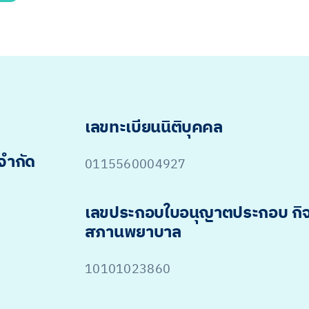
เลขทะเบียนนิติบุคคล
 จำกัด
0115560004927
เลขประกอบใบอนุญาตประกอบ กิ
สภานพยาบาล
10101023860