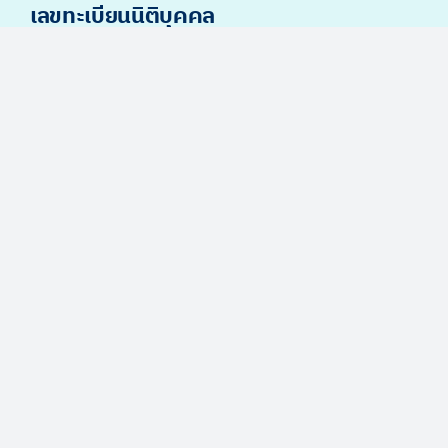
เลขทะเบียนนิติบุคคล
0115560004927
เลขประกอบใบอนุญาตประกอบ กิจการสภา
นพยาบาล
10101023860
ติดต่อเรา
089 874 9565
contact@HealthSmile.co.th
@HealthSmile