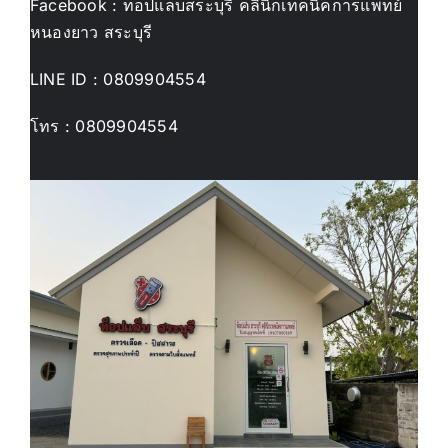
Facebook : ท็อปแล็บสระบุรี คลินิกเทคนิคการแพทย์
หนองยาว สระบุรี
LINE ID :
0809904554
โทร :
0809904554