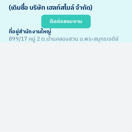
(เดิมชื่อ บริษัท เฮลท์สไมล์ จำกัด)
ติดต่อสอบถาม
ที่อยู่สำนักงานใหญ่
899/17 หมู่ 2 ต.บ้านคลองสวน อ.พระสมุทรเจดีย์
สมุทรปราการ 10290
ศูนย์กระจายสินค้า
กรุงเทพ1
,
กรุงเทพ2
,
สมุทรปราการ
,
นนทบุรี
,
ชลบุรี
,
ระยอง
,
เชียงใหม่
,
สุราษฎร์ธานี
เลขทะเบียนนิติบุคคล
0115560004927
เลขประกอบใบอนุญาตประกอบ กิจการสภา