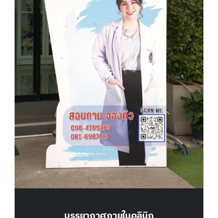
บรรยากาศภายในคลินิก