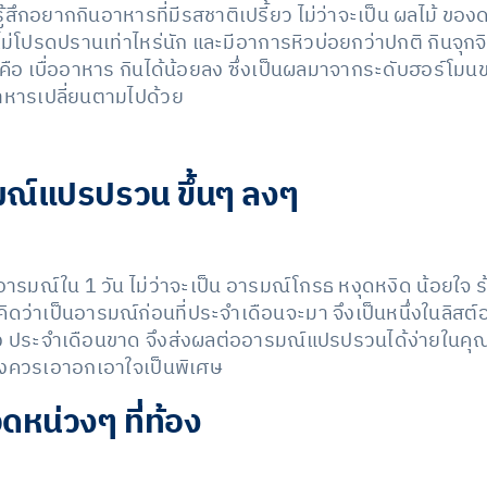
่มรู้สึกอยากกินอาหารที่มีรสชาติเปรี้ยว ไม่ว่าจะเป็น ผลไม้
ม่โปรดปรานเท่าไหร่นัก และมีอาการหิวบ่อยกว่าปกติ กินจุกจิก
คือ เบื่ออาหาร กินได้น้อยลง ซึ่งเป็นผลมาจากระดับฮอร์โมน
าหารเปลี่ยนตามไปด้วย
มณ์แปรปรวน ขึ้นๆ ลงๆ
ารมณ์ใน 1 วัน ไม่ว่าจะเป็น อารมณ์โกรธ หงุดหงิด น้อยใจ ร้อ
ดว่าเป็นอารมณ์ก่อนที่ประจำเดือนจะมา จึงเป็นหนึ่งในลิสต์อาก
 ประจำเดือนขาด จึงส่งผลต่ออารมณ์แปรปรวนได้ง่ายในคุณแม
้จึงควรเอาอกเอาใจเป็นพิเศษ
ดหน่วงๆ ที่ท้อง