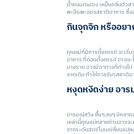
น้ำหอมตนเอง เหม็นกลิ่นตัวสา
พะอืดพะอมรสชาติอาหาร ซึ่งอ
กินจุกจิก หรืออยา
คุณแม่ที่มีการตั้งครรภ์ จะเริ
อาหาร ที่ก่อนตั้งครรภ์ อาจจะไ
บางราย อาจมีอาการที่ต่างไป 
จากเดิม ทำให้การรับรสชาติอ
หงุดหงิดง่าย อาร
อารมณ์สวิง ขึ้นๆ ลงๆ มีหลายอ
เหล่านี้คุณแม่หลายท่านอาจจะคิ
จากระดับฮอร์โมนเปลี่ยนแปลง