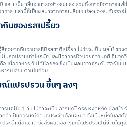
มี และเหม็นกลิ่นอาหารอย่างรุนแรง รวมถึงอาจมีอาการแพ้ท้
าการเหล่านี้ก็เป็นผลมาจากการเปลี่ยนแปลงของระดับฮอร์
กกินของรสเปรี้ยว
่มรู้สึกอยากกินอาหารที่มีรสชาติเปรี้ยว ไม่ว่าจะเป็น ผลไม้
ม่โปรดปรานเท่าไหร่นัก และมีอาการหิวบ่อยกว่าปกติ กินจุกจิก
คือ เบื่ออาหาร กินได้น้อยลง ซึ่งเป็นผลมาจากระดับฮอร์โมน
าหารเปลี่ยนตามไปด้วย
มณ์แปรปรวน ขึ้นๆ ลงๆ
ารมณ์ใน 1 วัน ไม่ว่าจะเป็น อารมณ์โกรธ หงุดหงิด น้อยใจ ร้อ
ดว่าเป็นอารมณ์ก่อนที่ประจำเดือนจะมา จึงเป็นหนึ่งในลิสต์อาก
 ประจำเดือนขาด จึงส่งผลต่ออารมณ์แปรปรวนได้ง่ายในคุณแม