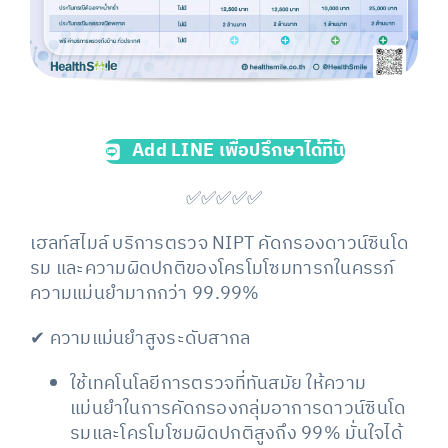
Add LINE เพื่อปรึกษาได้ที่นี่
✅✅✅✅✅
เฮลท์สไมล์ บริการตรวจ NIPT คัดกรองดาวน์ซินโด
รม และความผิดปกติของโครโมโซมทารกในครรภ์
ความแม่นยำมากกว่า 99.99%
✔
ความแม่นยำสูงระดับสากล
ใช้เทคโนโลยีการตรวจที่ทันสมัย ให้ความ
แม่นยำในการคัดกรองกลุ่มอาการดาวน์ซินโด
รมและโครโมโซมผิดปกติสูงถึง 99% มั่นใจได้