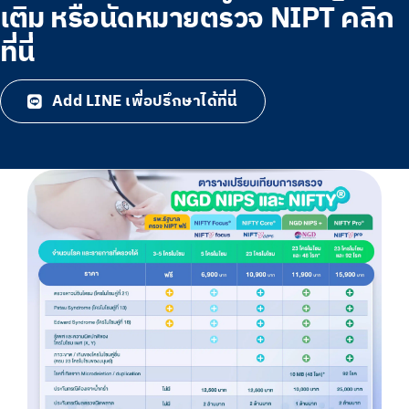
เติม หรือนัดหมายตรวจ NIPT คลิก
ที่นี่
Add LINE เพื่อปรึกษาได้ที่นี่