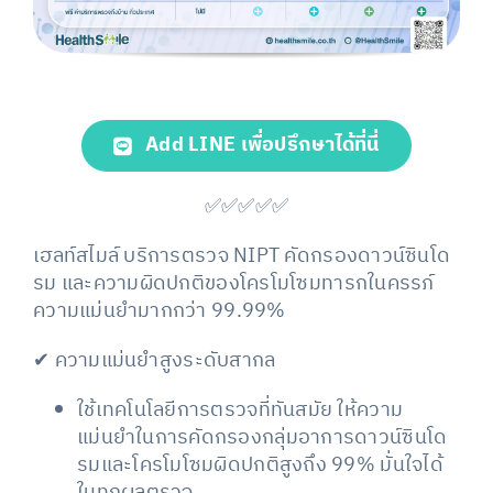
Add LINE เพื่อปรึกษาได้ที่นี่
✅✅✅✅✅
เฮลท์สไมล์ บริการตรวจ NIPT คัดกรองดาวน์ซินโด
รม และความผิดปกติของโครโมโซมทารกในครรภ์
ความแม่นยำมากกว่า 99.99%
✔
ความแม่นยำสูงระดับสากล
ใช้เทคโนโลยีการตรวจที่ทันสมัย ให้ความ
แม่นยำในการคัดกรองกลุ่มอาการดาวน์ซินโด
รมและโครโมโซมผิดปกติสูงถึง 99% มั่นใจได้