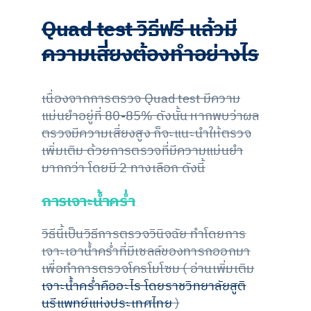
Quad test วิธีฟรี แล้วมี
ความเสี่ยงต้องทำอย่างไร
เนื่องจากการตรวจ Quad test มีความ
แม่นยำอยู่ที่ 80-85% ดังนั้น หากพบว่าผล
ตรวจมีความเสี่ยงสูง ก็จะแนะนำให้ตรวจ
เพิ่มเติม ด้วยการตรวจที่มีความแม่นยำ
มากกว่า โดยมี 2 ทางเลือก ดังนี้
การเจาะน้ำคร่ำ
วิธีนี้เป็นวิธีการตรวจวินิจฉัย ทำโดยการ
เจาะเอาน้ำคร่ำที่มีเซลล์ของทารกออกมา
เพื่อทำการตรวจโครโมโซม ( อ่านเพิ่มเติม
เจาะน้ำคร่ำคืออะไร โดยราชวิทยาลัยสูติ
นรีแพทย์แห่งประเทศไทย
)