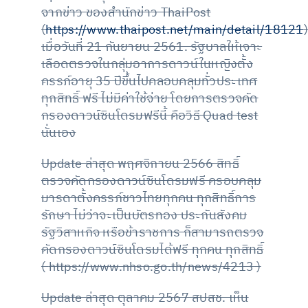
จากข่าว ของสำนักข่าว ThaiPost
(
https://www.thaipost.net/main/detail/18121
)
เมื่อวันที่ 21 กันยายน 2561. รัฐบาลให้เจาะ
เลือดตรวจในกลุ่มอาการดาวน์ในหญิงตั้ง
ครรภ์อายุ 35 ปีขึ้นไปคลอบคลุมทั่วประเทศ
ทุกสิทธิ์ ฟรี ไม่มีค่าใช้จ่าย โดยการตรวจคัด
กรองดาวน์ซินโดรมฟรีนี้ คือวิธี Quad test
นั่นเอง
Update ล่าสุด พฤศจิกายน 2566 สิทธิ์
ตรวจคัดกรองดาวน์ซินโดรมฟรี ครอบคลุม
มารดาตั้งครรภ์ชาวไทยทุกคน ทุกสิทธิ์การ
รักษา ไม่ว่าจะเป็นบัตรทอง ประกันสังคม
รัฐวิสาหกิจ หรือข้าราชการ ก็สามารถตรวจ
คัดกรองดาวน์ซินโดรมได้ฟรี ทุกคน ทุกสิทธิ์
(
https://www.nhso.go.th/news/4213
)
Update ล่าสุด ตุลาคม 2567 สปสช. เห็น