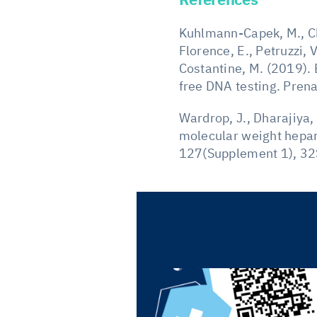
References
Kuhlmann-Capek, M., Chio
Florence, E., Petruzzi, 
Costantine, M. (2019). E
free DNA testing. Pren
Wardrop, J., Dharajiya,
molecular weight hepar
127(Supplement 1), 32