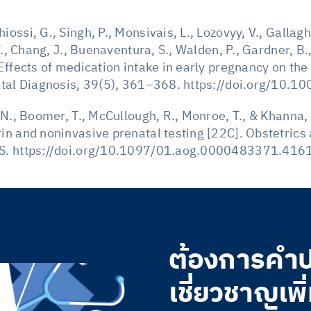
ssi, G., Singh, P., Monsivais, L., Lozovyy, V., Gallaghe
V., Chang, J., Buenaventura, S., Walden, P., Gardner, B.
ffects of medication intake in early pregnancy on the fe
atal Diagnosis, 39(5), 361–368. https://doi.org/10.1
 N., Boomer, T., McCullough, R., Monroe, T., & Khanna,
in and noninvasive prenatal testing [22C]. Obstetrics
S. https://doi.org/10.1097/01.aog.0000483371.416
ต้องการคำปร
เชี่ยวชาญเพิ