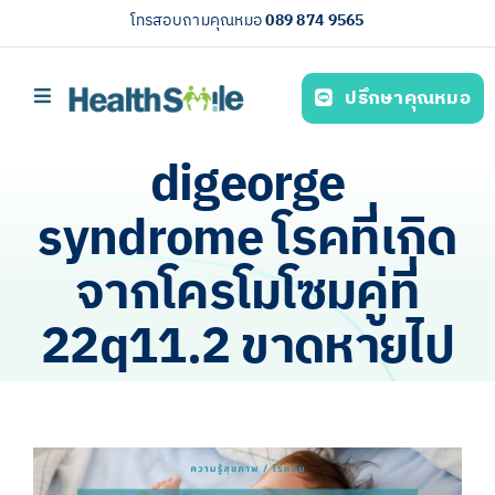
Skip
โทรสอบถามคุณหมอ
089 874 9565
to
content
ปรึกษาคุณหมอ
Toggle
Navigation
หน้าหลัก
digeorge
บริการของเรา (Our services)
syndrome โรคที่เกิด
ความรู้สุขภาพ
จากโครโมโซมคู่ที่
เกี่ยวกับเรา
22q11.2 ขาดหายไป
ไทย