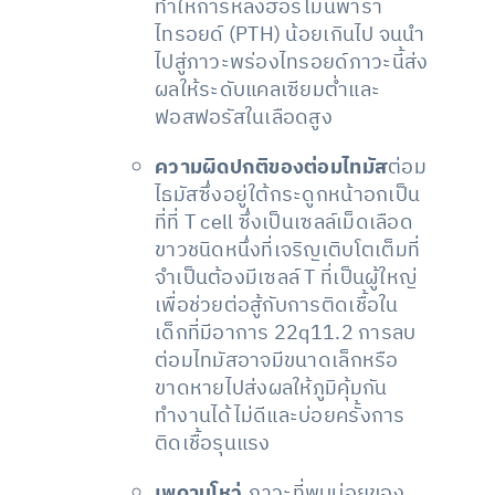
ทำให้การหลั่งฮอร์โมนพารา
ไทรอยด์ (PTH) น้อยเกินไป จนนำ
ไปสู่ภาวะพร่องไทรอยด์ภาวะนี้ส่ง
ผลให้ระดับแคลเซียมต่ำและ
ฟอสฟอรัสในเลือดสูง
ความผิดปกติของต่อมไทมัส
ต่อม
ไธมัสซึ่งอยู่ใต้กระดูกหน้าอกเป็น
ที่ที่ T cell ซึ่งเป็นเซลล์เม็ดเลือด
ขาวชนิดหนึ่งที่เจริญเติบโตเต็มที่
จำเป็นต้องมีเซลล์ T ที่เป็นผู้ใหญ่
เพื่อช่วยต่อสู้กับการติดเชื้อใน
เด็กที่มีอาการ 22q11.2 การลบ
ต่อมไทมัสอาจมีขนาดเล็กหรือ
ขาดหายไปส่งผลให้ภูมิคุ้มกัน
ทำงานได้ไม่ดีและบ่อยครั้งการ
ติดเชื้อรุนแรง
เพดานโหว่.
ภาวะที่พบบ่อยของ