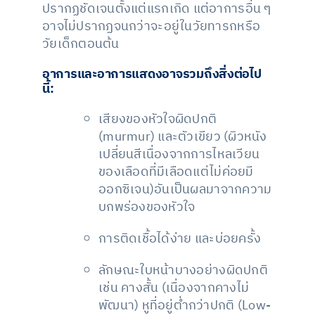
ปรากฏชัดเจนตั้งแต่แรกเกิด แต่อาการอื่น ๆ
อาจไม่ปรากฏจนกว่าจะอยู่ในวัยทารกหรือ
วัยเด็กตอนต้น
อาการและอาการแสดงอาจรวมถึงสิ่งต่อไป
นี้:
เสียงของหัวใจผิดปกติ
(murmur) และตัวเขียว (ผิวหนัง
เปลี่ยนสีเนื่องจากการไหลเวียน
ของเลือดที่มีเลือดแต่ไม่ค่อยมี
ออกซิเจน)อันเป็นผลมาจากความ
บกพร่องของหัวใจ
การติดเชื้อได้ง่าย และบ่อยครั้ง
ลักษณะใบหน้าบางอย่างผิดปกติ
เช่น คางสั้น (เนื่องจากคางไม่
พัฒนา) หูที่อยู่ต่ำกว่าปกติ (Low-