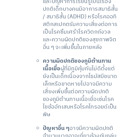
และปัญหาการเรียนรู้เป็นเรื่อง
ปกติเด็กบางคนมีอาการสมาธิสั้น
/ สมาธิสั้น (ADHD) หรือโรคออทิ
สติกสเปกตรัมความเสี่ยงต่อการ
เป็นโรคซึมเศร้าโรควิตกกังวล
และความผิดปกติของสุขภาพจิต
อื่น ๆ จะเพิ่มขึ้นในภายหลัง
ความผิดปกติของภูมิต้านทาน
เนื้อเยื่อ
ผู้ที่มีภูมิคุ้มกันไม่ดีตั้งแต่
ยังเป็นเด็กเนื่องจากไธมัสมีขนาด
เล็กหรือขาดหายไปอาจมีความ
เสี่ยงเพิ่มขึ้นต่อความผิดปกติ
ของภูมิต้านทานเนื้อเยื่อเช่นโรค
ไขข้ออักเสบหรือโรคไทรอยด์เป็น
พิษ
ปัญหาอื่น ๆ
อาจมีความผิดปกติ
จำนวนมากอาจเกี่ยวข้องกับกลุ่ม