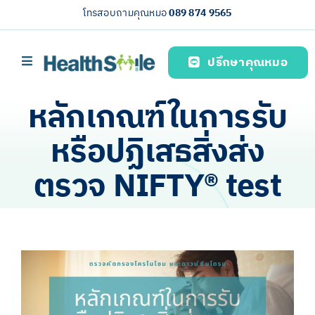
Skip
โทรสอบถามคุณหมอ
089 874 9565
to
content
ปรึกษาคุณหมอ
Toggle
Navigation
หน้าหลัก
หลักเกณฑ์ในการรับ
บริการของเรา (Our services)
หรือปฏิเสธสิ่งส่ง
ความรู้สุขภาพ
ตรวจ NIFTY® test
เกี่ยวกับเรา
ไทย