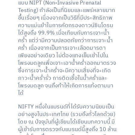
แบบ NIPT (Non-Invasive Prenatal
Testing) กำลังเป็นที่นิยมและแพร่หลายมาก
ขึ้นเรื่อยๆ เนื่องจากเป็นวิธีที่มีประสิทธิภาพ
ความแม่นยำในการคัดกรองดาวน์ซินโดรม
ได้สูงถึง 99.9% เมื่อเทียบกับการเจาะน้ำ
คร่ำ แต่ว่ามีความปลอดภัยกว่าการเจาะน้ำ
คร่ำ เนื่องจากเป็นการเจาะเลือดมารดา
เพียงอย่างเดียว ไม่ต้องแทงเข็มเข้าไปใน
โพรงมดลูกเพื่อเจาะเอาน้ำคร่ำออกมาตรวจ
ซึ่งการเจาะน้ำคร่ำจะมีความเสี่ยงที่จะเกิด
ภาวะน้ำคร่ำรั่ว การติดเชื้อในน้ำคร่ำและ
โพรงมดลูก จนถึงทำให้เกิดการแท้งตามมา
ได้
NIFTY หนึ่งในแบรนด์ที่ได้รับความนิยมเป็น
อย่างสูงในประเทศไทย (รวมถึงทั่วโลกด้วย)
โดย ณ ปัจจุบันที่ผู้เขียนได้เขียนบทความนี้ มี
ผู้เข้ารับการตรวจกับแบรนด์นี้สูงถึง 10 ล้าน