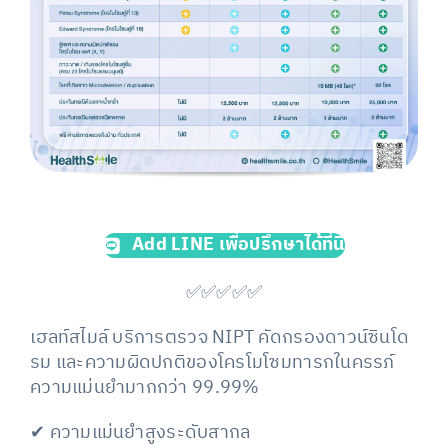
Add LINE เพื่อปรึกษาได้ที่นี่
✅✅✅✅✅
เฮลท์สไมล์ บริการตรวจ NIPT คัดกรองดาวน์ซินโด
รม และความผิดปกติของโครโมโซมทารกในครรภ์
ความแม่นยำมากกว่า 99.99%
✔
ความแม่นยำสูงระดับสากล