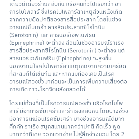
เดี๋ยวดีเดี๋ยวร้ายสลับกัน หรือคนทั่วไปเรียกว่า อา
การไบโพลาร์ ซึ่งโรคไบโพลาร์สาเหตุส่วนหนึ่งเกิด
จากความผิดปกติของสารสื่อประสาท โดยในช่วง
อารมณ์ซึมเศร้า สารสื่อประสาทซีโรโทนิน
(Serotonin) และสารนอร์เอพิเนฟริน
(Epinephrine) จะต่ำลง ส่วนในช่วงอารมณ์ร่าเริง
สารสื่อประสาทซีโรโทนิน (Serotonin) จะต่ำลง แต่
สารนอร์เอพิเนฟริน (Epinephrine) จะสูงขึ้น
นอกจากนี้โรคไบโพลาร์สาเหตุเกิดจากความเครียด
ที่สะสมก็ได้เช่นกัน และหากแม่ท้องเคยเป็นโรค
อารมณ์สองขั้วมาก่อนจะเป็นการเพิ่มความเสี่ยงต่อ
การเกิดภาวะโรคจิตหลังคลอดได้
โดยแม่ท้องที่เป็นโรคอารมณ์สองขั้ว หรือโรคไบโพ
ลาร์ มีอาการซึมเศร้าและร่าเริงสลับกัน โดยบางช่วง
มีอาการเหมือนโรคซึมเศร้า บางช่วงอารมณ์ดีมาก
คึกคัก ร่าเริง สนุกสนานมากกว่าปกติ คิดเร็ว พูด
มากกว่าที่เคย วอกแวกง่าย ไม่รู้สึกง่วงนอน โดย 2