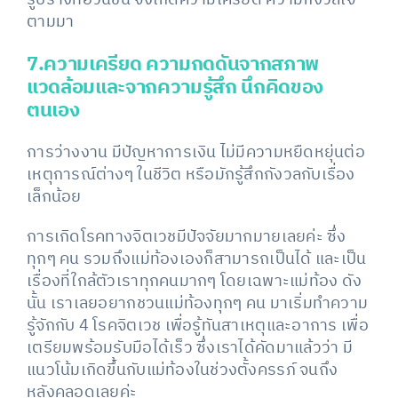
รูปร่างที่อ้วนขึ้น จึงเกิดความเครียด ความกังวลใจ
ตามมา
7.ความเครียด ความกดดันจากสภาพ
แวดล้อมและจากความรู้สึก นึกคิดของ
ตนเอง
การว่างงาน มีปัญหาการเงิน ไม่มีความหยืดหยุ่นต่อ
เหตุการณ์ต่างๆ ในชีวิต หรือมักรู้สึกกังวลกับเรื่อง
เล็กน้อย
การเกิดโรคทางจิตเวชมีปัจจัยมากมายเลยค่ะ ซึ่ง
ทุกๆ คน รวมถึงแม่ท้องเองก็สามารถเป็นได้ และเป็น
เรื่องที่ใกล้ตัวเราทุกคนมากๆ โดยเฉพาะแม่ท้อง ดัง
นั้น เราเลยอยากชวนแม่ท้องทุกๆ คน มาเริ่มทำความ
รู้จักกับ 4 โรคจิตเวช เพื่อรู้ทันสาเหตุและอาการ เพื่อ
เตรียมพร้อมรับมือได้เร็ว ซึ่งเราได้คัดมาแล้วว่า มี
แนวโน้มเกิดขึ้นกับแม่ท้องในช่วงตั้งครรภ์ จนถึง
หลังคลอดเลยค่ะ