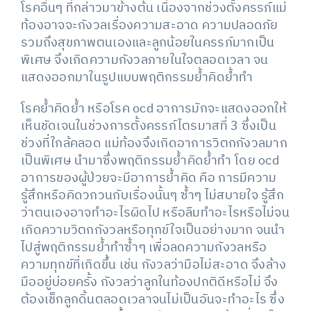
โรคอื่นๆ ที่กล่าวมาข้างต้น เนื่องจากช่วงตั้งครรภ์แม่
ท้องอาจจะกังวลเรื่องความสะอาด ความปลอดภัย
รวมถึงสุขภาพตนเองและลูกน้อยในครรภ์มากเป็น
พิเศษ จึงเกิดความกังวลภายในใจตลอดเวลา จน
แสดงออกมาในรูปแบบพฤติกรรมย้ำคิดย้ำทำ
โรคย้ำคิดย้ำ หรือโรค ocd อาการมักจะแสดงออกให้
เห็นชัดเจนในช่วงการตั้งครรภ์ไตรมาสที่ 3 ซึ่งเป็น
ช่วงที่ใกล้คลอด แม่ท้องจึงเกิดอาการวิตกกังวลมาก
เป็นพิเศษ นำมาซึ่งพฤติกรรมย้ำคิดย้ำทำ โดย ocd
อาการของผู้ป่วยจะมีอาการย้ำคิด คือ การมีความ
รู้สึกหรือคิดวกวนกับเรื่องนั้นๆ ซ้ำๆ ไม่สบายใจ รู้สึก
ว่าตนเองอาจทำอะไรผิดไป หรือลืมทำอะไรหรือไม่จน
เกิดความวิตกกังวลหรือทุกข์ใจเป็นอย่างมาก จนนำ
ไปสู่พฤติกรรมย้ำทำซ้ำๆ เพื่อลดความกังวลหรือ
ความทุกข์ที่เกิดขึ้น เช่น กังวลว่ามือไม่สะอาด จึงล้าง
มืออยู่บ่อยครั้ง กังวลว่าลูกในท้องปกติดีหรือไม่ จึง
ต้องเช็กลูกดิ้นตลอดเวลาจนไม่เป็นอันจะทำอะไร ซึ่ง