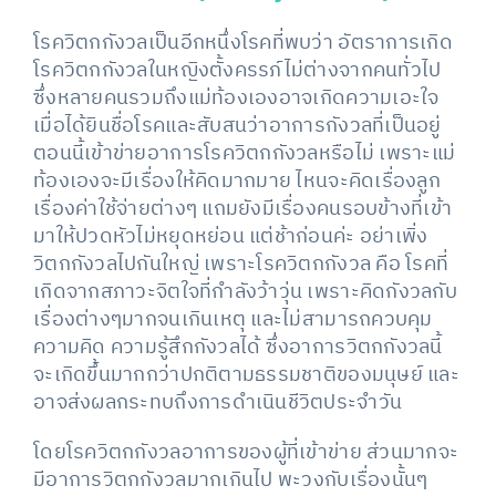
โรควิตกกังวลเป็นอีกหนึ่งโรคที่พบว่า อัตราการเกิด
โรควิตกกังวลในหญิงตั้งครรภ์ไม่ต่างจากคนทั่วไป
ซึ่งหลายคนรวมถึงแม่ท้องเองอาจเกิดความเอะใจ
เมื่อได้ยินชื่อโรคและสับสนว่าอาการกังวลที่เป็นอยู่
ตอนนี้เข้าข่ายอาการโรควิตกกังวลหรือไม่ เพราะแม่
ท้องเองจะมีเรื่องให้คิดมากมาย ไหนจะคิดเรื่องลูก
เรื่องค่าใช้จ่ายต่างๆ แถมยังมีเรื่องคนรอบข้างที่เข้า
มาให้ปวดหัวไม่หยุดหย่อน แต่ช้าก่อนค่ะ อย่าเพิ่ง
วิตกกังวลไปกันใหญ่ เพราะโรควิตกกังวล คือ โรคที่
เกิดจากสภาวะจิตใจที่กำลังว้าวุ่น เพราะคิดกังวลกับ
เรื่องต่างๆมากจนเกินเหตุ และไม่สามารถควบคุม
ความคิด ความรู้สึกกังวลได้ ซึ่งอาการวิตกกังวลนี้
จะเกิดขึ้นมากกว่าปกติตามธรรมชาติของมนุษย์ และ
อาจส่งผลกระทบถึงการดำเนินชีวิตประจำวัน
โดยโรควิตกกังวลอาการของผู้ที่เข้าข่าย ส่วนมากจะ
มีอาการวิตกกังวลมากเกินไป พะวงกับเรื่องนั้นๆ