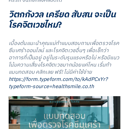
ครรภ์ จนถึงหลังคลอดได้
วิตกกังวล เครียด สับสน จะเป็น
โรคจิตเวชไหม
?
เบื้องต้นแนะนำคุณแม่ทำแบบสอบถามเพื่อตรวจโรค
ซึมเศร้าออนไลน์ และโรคจิตเวชอื่นๆ เพื่อเช็กว่า
อาการที่เป็นอยู่ อยู่ในระดับรุนแรงหรือไม่ หรือมีแนว
โน้มความเสี่ยงโรคจิตเวชมากน้อยแค่ไหน เริ่มทำ
แบบทดสอบ คลิกเลย ฟรี! ไม่มีค่าใช้จ่าย
https://form.typeform.com/to/kAdPCxYr?
typeform-source=healthsmile.co.th