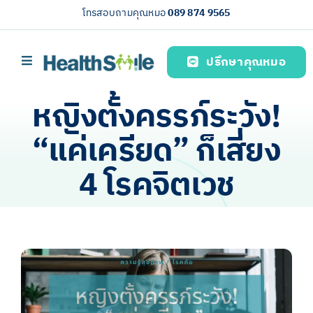
Skip
โทรสอบถามคุณหมอ
089 874 9565
to
content
ปรึกษาคุณหมอ
Toggle
Navigation
หน้าหลัก
หญิงตั้งครรภ์ระวัง!
บริการของเรา (Our services)
“แค่เครียด” ก็เสี่ยง
ความรู้สุขภาพ
4 โรคจิตเวช
เกี่ยวกับเรา
ไทย
View
Larger
Image