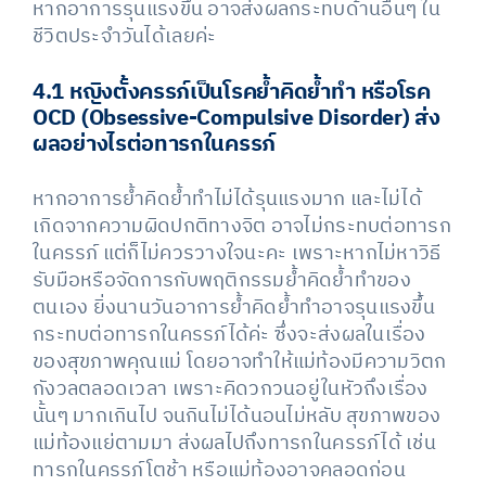
หากอาการรุนแรงขึ้น อาจส่งผลกระทบด้านอื่นๆ ใน
ชีวิตประจำวันได้เลยค่ะ
4.1 หญิงตั้งครรภ์เป็นโรคย้ำคิดย้ำทำ หรือโรค
OCD (Obsessive-Compulsive Disorder) ส่ง
ผลอย่างไรต่อทารกในครรภ์
หากอาการย้ำคิดย้ำทำไม่ได้รุนแรงมาก และไม่ได้
เกิดจากความผิดปกติทางจิต อาจไม่กระทบต่อทารก
ในครรภ์ แต่ก็ไม่ควรวางใจนะคะ เพราะหากไม่หาวิธี
รับมือหรือจัดการกับพฤติกรรมย้ำคิดย้ำทำของ
ตนเอง ยิ่งนานวันอาการย้ำคิดย้ำทำอาจรุนแรงขึ้น
กระทบต่อทารกในครรภ์ได้ค่ะ ซึ่งจะส่งผลในเรื่อง
ของสุขภาพคุณแม่ โดยอาจทำให้แม่ท้องมีความวิตก
กังวลตลอดเวลา เพราะคิดวกวนอยู่ในหัวถึงเรื่อง
นั้นๆ มากเกินไป จนกินไม่ได้นอนไม่หลับ สุขภาพของ
แม่ท้องแย่ตามมา ส่งผลไปถึงทารกในครรภ์ได้ เช่น
ทารกในครรภ์โตช้า หรือแม่ท้องอาจคลอดก่อน