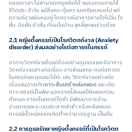
ตลอดเวลา ไม่สามารถหยุดคิดได้ จนรบกวนการใช้
ชีวิตประจำวัน แม้สิ่งกระตุ้นความเครียดหมดไป แต่
ความกังวลยังคงอยู่ โดยอาจมีอาการหายใจไม่อิ่ม ใจ
สั่น มือสั่น ตัวสั่น ท้องปั่นป่วน ลุกลี้ลุกลนร่วมด้วย
2.1 หญิงตั้งครรภ์เป็นโรควิตกกังวล (Anxiety
disorder) ส่งผลอย่างไรต่อทารกในครรภ์
อาการวิตกกังวลในแม่ท้องอย่างรุนแรงและมีอาการ
วิตกกังวลอย่างต่อเนื่อง อาจส่งผลกระทบต่อทารก
ในครรภ์และคุณแม่ได้ค่ะ เช่น วิตกกังวลอย่างต่อ
เนื่องจนอาจเกิด
ภาวะซึมเศร้าหลังคลอด
และเกิด
ภาวะครรภ์เป็นพิษ นอกจากนี้ส่งผลให้คลอดก่อน
กำหนด ทารกในครรภ์โตช้า มีพัฒนาการด้าน
ร่างกายและระบบประสาทล่าช้า หรือหลังคลอด
ทารกมีน้ำหนักแรกเกิดต่ำกว่ามาตรฐาน เป็นต้น
2.2 การดูแลรักษาหญิงตั้งครรภ์ที่เป็นโรควิตก