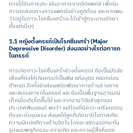
ควรได้รับการประเมินอาการจากจิตแพทย์ เพื่อรับ
การทดสอบทางการแพทย์อย่างถูกต้อง และหากพบ
ว่าอยู่ในภาวะโรคซึมเศร้าจะได้เข้าสู่กระบวนรักษา
ตั้งแต่เนิ่นๆ
1.1 หญิงตั้งครรภ์เป็นโรคซึมเศร้า (Major
Depressive Disorder) ส่งผลอย่างไรต่อทารก
ในครรภ์
การเกิดภาวะโรคซึมเศร้าช่วงตั้งครรภ์ ถือเป็นปัจจัย
เสี่ยงที่ก่อให้เกิดครรภ์เป็นพิษ แท้งบุตร คลอดก่อน
กำหนด อีกทั้งยังส่งผลต่อพัฒนาการด้านร่างกาย
และสมองทารกในครรภ์ และถือเป็นพื้นฐานอารมณ์
เด็กเมื่อเติบโตขึ้นได้ และจากงานวิจัยล่าสุดของ
ประเทศฟินแลนด์ พบว่า แม่ท้องที่มีภาวะเครียดตอน
ท้องระดับรุนแรง ส่งผลให้ลูกที่เกิดมามีโอกาสเกิด
ความผิดปกติทางด้านจิตใจ โดยจะแสดงออกมาใน
รูปแบบพฤติกรรม ความคิด และความรู้สึกที่แตก