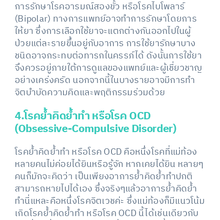
การรักษาโรคอารมณ์สองขั้ว หรือโรคไบโพลาร์
(Bipolar) ทางการแพทย์อาจทำการรักษาโดยการ
ให้ยา ซึ่งการเลือกใช้ยาจะแตกต่างกันออกไปในผู้
ป่วยแต่ละรายขึ้นอยู่กับอาการ การใช้ยารักษาบาง
ชนิดอาจกระทบต่อทารกในครรภ์ได้ ดังนั้นการใช้ยา
จึงควรอยู่ภายใต้การดูแลของแพทย์และผู้เชี่ยวชาญ
อย่างเคร่งครัด นอกจากนี้ในบางรายอาจมีการทำ
จิตบำบัดความคิดและพฤติกรรมร่วมด้วย
4.โรคย้ำคิดย้ำทำ หรือโรค OCD
(Obsessive-Compulsive Disorder)
โรคย้ำคิดย้ำทำ หรือโรค OCD คือหนึ่งโรคที่แม่ท้อง
หลายคนไม่ค่อยได้ยินหรือรู้จัก หากเคยได้ยิน หลายๆ
คนก็มักจะคิดว่า เป็นเพียงอาการย้ำคิดย้ำทำปกติ
สามารถหายไปได้เอง ซึ่งจริงๆแล้วอาการย้ำคิดย้ำ
ทำนี่แหละคือหนึ่งโรคจิตเวชค่ะ ซึ่งแม่ท้องก็มีแนวโน้ม
เกิดโรคย้ำคิดย้ำทำ หรือโรค OCD นี้ได้เช่นเดียวกับ