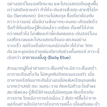
อย่างฮอร์โมนเอสโตรเจน และโปรเจสเตอโรนสูงขึ้น
กว่าปกติหลายเท่า ทำให้ระดับสารสื่อประสาทซีโรโท
นิน (Serotonin) มีความไม่สมดุล ซึ่งเกี่ยวข้องกับ
ภาวะอารมณ์ เมื่อมีบางสิ่งมากระทบกระเทือนจิตใจ
จึงทำให้แม่ท้องรู้สึกอ่อนไหว เครียด ท้อแท้ได้ง่าย
กว่าคนทั่วไป ไม่เพียงเท่านี้หลังคลอดระดับฮอร์โมน
เอสโตรเจนและโปรเจสเตอโรนจะลดลงอย่าง
รวดเร็ว แม่ท้องจึงมีอารมณ์อ่อนไหวได้ง่าย วิตก
กังวล หงุดหงิดง่ายเช่นเดียวกับช่วงตั้งครรภ์ ภาวะนี้
เรียกว่า
อาการเบบี้บลู (Baby Blue)
ส่วนมากผู้ที่เข่าข่ายภาวะซึมเศร้าจะมีภาวะซึมเศร้า
อาการเกือบทั้งวัน ไม่สนุกกับกิจกรรมรอบตัว เบื่อ
อาหารหรือกินมากเกินไป นอนไม่หลับหรือนอนหลับ
มากกว่าปกติ กระวนกระวาย คิดหรือทำอะไรช้าลง
สมาธิลดลง รู้สึกไร้ค่าแบบไม่มีเหตุผล คิดเกี่ยวกับ
การตาย โดยมีอาการต่อเนื่อง 2 สัปดาห์ขึ้นไป หาก
แม่ท้องท่านใดมีอาการใดอาการหนึ่ง เบื้องต้นแนะนำ