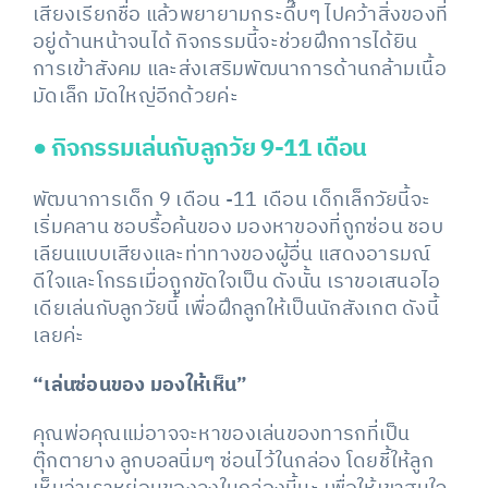
เสียงเรียกชื่อ แล้วพยายามกระดึ๊บๆ ไปคว้าสิ่งของที่
อยู่ด้านหน้าจนได้ กิจกรรมนี้จะช่วยฝึกการได้ยิน
การเข้าสังคม และส่งเสริมพัฒนาการด้านกล้ามเนื้อ
มัดเล็ก มัดใหญ่อีกด้วยค่ะ
●
กิจกรรมเล่นกับลูกวัย 9-11 เดือน
พัฒนาการเด็ก 9 เดือน -11 เดือน เด็กเล็กวัยนี้จะ
เริ่มคลาน ชอบรื้อค้นของ มองหาของที่ถูกซ่อน ชอบ
เลียนแบบเสียงและท่าทางของผู้อื่น แสดงอารมณ์
ดีใจและโกรธเมื่อถูกขัดใจเป็น ดังนั้น เราขอเสนอไอ
เดียเล่นกับลูกวัยนี้ เพื่อฝึกลูกให้เป็นนักสังเกต ดังนี้
เลยค่ะ
“เล่นซ่อนของ มองให้เห็น”
คุณพ่อคุณแม่อาจจะหาของเล่นของทารกที่เป็น
ตุ๊กตายาง ลูกบอลนิ่มๆ ซ่อนไว้ในกล่อง โดยชี้ให้ลูก