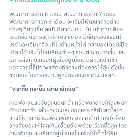
พัฒนาการเด็ก 6 เดือน พัฒนาการเด็ก 7 เดือน
พัฒนาการทารก 8 เดือน จะเริ่มมีพัฒนาการด้าน
ต่างๆ ที่มากขึ้นเลยทีเดียวค่ะ เช่น หันหน้าตามเสียง
เรียกชื่อ นั่งทรงตัวได้เอง แต่ยังไม่ค่อยแข็งแรงเท่า
ไหร่ และเริ่มเคลื่อนที่ไปด้านหน้าได้ คว้าของโดยใช้มือ
เดียวได้ เริ่มได้ยินเสียงต่างๆ รอบตัวชัดมากขึ้น และ
มีการส่งเสียงเรียกผู้เลี้ยงดูเมื่อเดินผ่านหน้าเขา
นอกจากนี้ก็มักจะแสดงท่าทางต้องการให้อุ้ม ดังนั้น
ขอเสนอไอเดียเล่นกับลูกน้อยของเราดังนี้เลยค่ะ
“กระดึ๊บ กระดึ๊บ เข้ามาอีกนิด”
คุณพ่อคุณแม่จับลูกนอนคว่ำ หรือพยายามให้ลูกพลิก
ตัวนอนคว่ำ แล้วหาของเล่นของทารกสีสันสดใสมา
วางไว้ด้านหน้าบนพื้น เพื่อหลอกล่อเด็กให้สนใจ โดย
วางสิ่งของให้ไกลเกินเอื้อมถึง พร้อมเรียกชื่อลูก โดย
คุณพ่อคุณแม่เรียกอยู่ด้านหน้า เพื่อให้เด็กได้ยิน