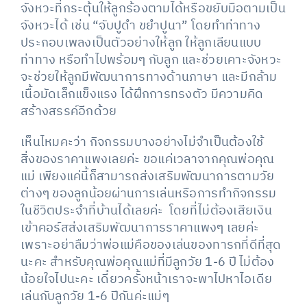
จังหวะที่กระตุ้นให้ลูกร้องตามได้หรือขยับมือตามเป็น
จังหวะได้ เช่น “จับปูดำ ขยำปูนา” โดยทำท่าทาง
ประกอบเพลงเป็นตัวอย่างให้ลูก ให้ลูกเลียนแบบ
ท่าทาง หรือทำไปพร้อมๆ กับลูก และช่วยเคาะจังหวะ
จะช่วยให้ลูกมีพัฒนาการทางด้านภาษา และมีกล้าม
เนื้อมัดเล็กแข็งแรง ได้ฝึกการทรงตัว มีความคิด
สร้างสรรค์อีกด้วย
เห็นไหมคะว่า กิจกรรมบางอย่างไม่จำเป็นต้องใช้
สิ่งของราคาแพงเลยค่ะ ขอแค่เวลาจากคุณพ่อคุณ
แม่ เพียงแค่นี้ก็สามารถส่งเสริมพัฒนาการตามวัย
ต่างๆ ของลูกน้อยผ่านการเล่นหรือการทำกิจกรรม
ในชีวิตประจำที่บ้านได้เลยค่ะ โดยที่ไม่ต้องเสียเงิน
เข้าคอร์สส่งเสริมพัฒนาการราคาแพงๆ เลยค่ะ
เพราะอย่าลืมว่าพ่อแม่คือของเล่นของทารกที่ดีที่สุด
นะคะ สำหรับคุณพ่อคุณแม่ที่มีลูกวัย 1-6 ปี ไม่ต้อง
น้อยใจไปนะคะ เดี๋ยวครั้งหน้าเราจะพาไปหาไอเดีย
เล่นกับลูกวัย 1-6 ปีกันค่ะแม่ๆ