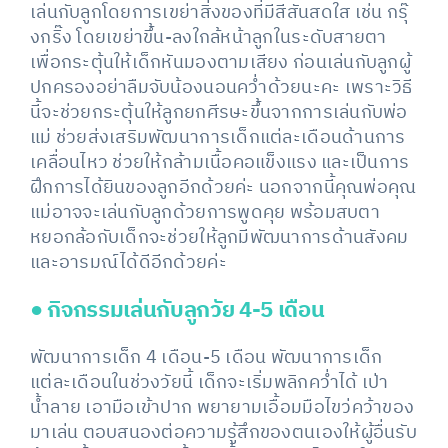
เล่นกับลูกโดยการเขย่าสิ่งของที่มีสีสันสดใส เช่น กรุ๊
งกริ๊ง โดยเขย่าขึ้น-ลงใกล้หน้าลูกในระดับสายตา
เพื่อกระตุ้นให้เด็กหันมองตามเสียง ก่อนเล่นกับลูกผู้
ปกครองอย่าลืมจับน้องนอนคว่ำด้วยนะคะ เพราะวิธี
นี้จะช่วยกระตุ้นให้ลูกยกศีรษะขึ้นจากการเล่นกับพ่อ
แม่ ช่วยส่งเสริมพัฒนาการเด็กแต่ละเดือนด้านการ
เคลื่อนไหว ช่วยให้กล้ามเนื้อคอแข็งแรง และเป็นการ
ฝึกการได้ยินของลูกอีกด้วยค่ะ นอกจากนี้คุณพ่อคุณ
แม่อาจจะเล่นกับลูกด้วยการพูดคุย พร้อมสบตา
หยอกล้อกับเด็กจะช่วยให้ลูกมีพัฒนาการด้านสังคม
และอารมณ์ได้ดีอีกด้วยค่ะ
●
กิจกรรมเล่นกับลูกวัย 4-5 เดือน
พัฒนาการเด็ก 4 เดือน-5 เดือน พัฒนาการเด็ก
แต่ละเดือนในช่วงวัยนี้ เด็กจะเริ่มพลิกคว่ำได้ เป่า
น้ำลาย เอามือเข้าปาก พยายามเอื้อมมือไขว่คว้าของ
มาเล่น ตอบสนองต่อความรู้สึกของตนเองให้ผู้อื่นรับ