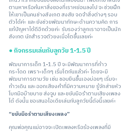
เห็นว่าเราหย่อนของลงในกล่องนี้นะ เพื่อให้เขาสนใจ
ตามหาหรือค้นหาสิ่งของที่เราหย่อนลงไป จะช่วยฝึก
ให้เขาเป็นคนช่างสังเกต สงสัย จดจำสิ่งต่างๆ รอบ
ตัวได้ค่ะ และยังช่วยพัฒนาทักษะด้านความคิด การ
แก้ปัญหาได้ดีอีกด้วยค่ะ รับรองว่าลูกเราอาจเป็นนัก
สังเกต นักสำรวจตัวยงเมื่อโตขึ้นเลยค่ะ
●
กิจกรรมเล่นกับลูกวัย
1-1.5 ปี
พัฒนาการเด็ก 1-1.5 ปี จะมีพัฒนาการที่ก้าว
กระโดด เพราะเด็กๆ เริ่มโตกันแล้วค่ะ โดยจะมี
พัฒนาการตามวัย เช่น ชอบยืนขึ้นเองบ่อยๆ เริ่มจะ
ก้าวเดิน และออกเสียงคำที่มีความหมาย รู้จักส่ายหัว
โบกมือบ๊ายบาย ส่งจูบ และขยับมือรำตามเสียงเพลง
ได้ ดังนั้น ขอเสนอไอเดียเล่นกับลูกวัยนี้ดังนี้เลยค่ะ
“ขยับมือรำตามเสียงเพลง”
คุณพ่อคุณแม่อาจจะเปิดเพลงหรือร้องเพลงที่มี