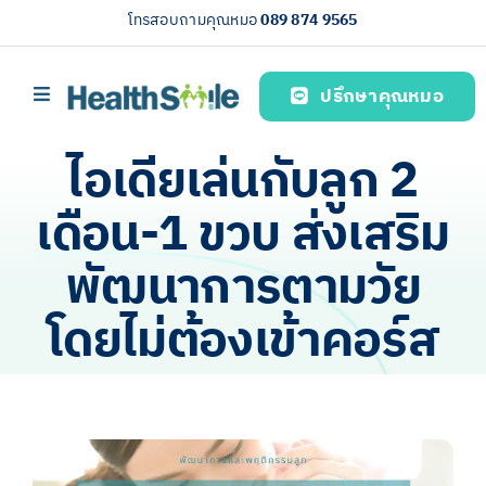
Skip
โทรสอบถามคุณหมอ
089 874 9565
to
content
ปรึกษาคุณหมอ
Toggle
Navigation
หน้าหลัก
ไอเดียเล่นกับลูก 2
บริการของเรา (Our services)
เดือน-1 ขวบ ส่งเสริม
ความรู้สุขภาพ
พัฒนาการตามวัย
เกี่ยวกับเรา
โดยไม่ต้องเข้าคอร์ส
ไทย
View
Larger