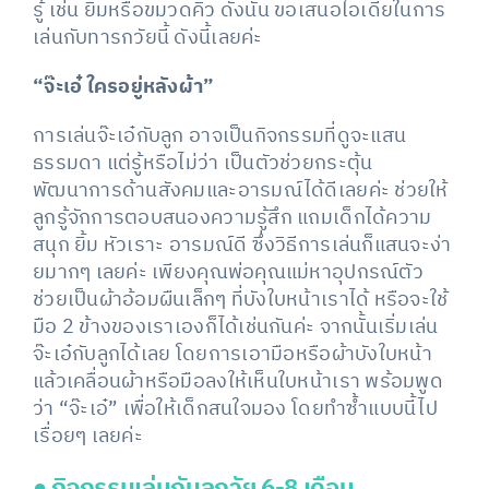
รู้ เช่น ยิ้มหรือขมวดคิ้ว ดังนั้น ขอเสนอไอเดียในการ
เล่นกับทารกวัยนี้ ดังนี้เลยค่ะ
“จ๊ะเอ๋ ใครอยู่หลังผ้า”
การเล่นจ๊ะเอ๋กับลูก อาจเป็นกิจกรรมที่ดูจะแสน
ธรรมดา แต่รู้หรือไม่ว่า เป็นตัวช่วยกระตุ้น
พัฒนาการด้านสังคมและอารมณ์ได้ดีเลยค่ะ ช่วยให้
ลูกรู้จักการตอบสนองความรู้สึก แถมเด็กได้ความ
สนุก ยิ้ม หัวเราะ อารมณ์ดี ซึ่งวิธีการเล่นก็แสนจะง่า
ยมากๆ เลยค่ะ เพียงคุณพ่อคุณแม่หาอุปกรณ์ตัว
ช่วยเป็นผ้าอ้อมผืนเล็กๆ ที่บังใบหน้าเราได้ หรือจะใช้
มือ 2 ข้างของเราเองก็ได้เช่นกันค่ะ จากนั้นเริ่มเล่น
จ๊ะเอ๋กับลูกได้เลย โดยการเอามือหรือผ้าบังใบหน้า
แล้วเคลื่อนผ้าหรือมือลงให้เห็นใบหน้าเรา พร้อมพูด
ว่า “จ๊ะเอ๋” เพื่อให้เด็กสนใจมอง โดยทำซ้ำแบบนี้ไป
เรื่อยๆ เลยค่ะ
●
กิจกรรมเล่นกับลูกวัย
6-8 เดือน