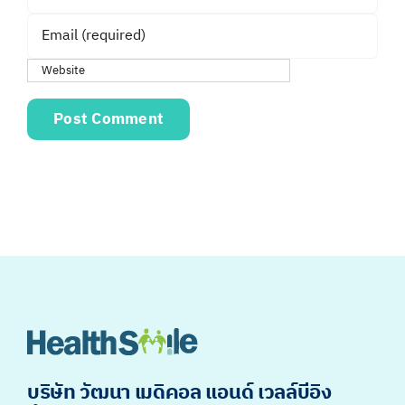
บริษัท วัฒนา เมดิคอล แอนด์ เวลล์บีอิง