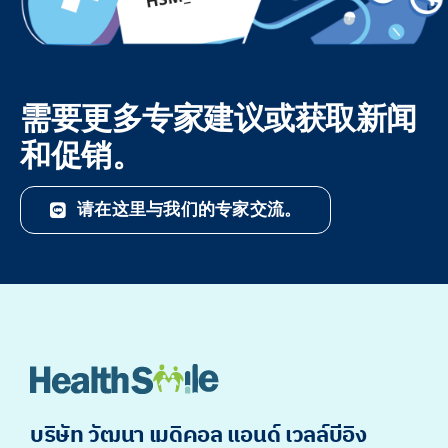
需要更多专家建议或获取新闻
和促销。
请在这里与我们的专家交流。
บริษัท วัฒนา เมดิคอล แอนด์ เวลล์บีอิง