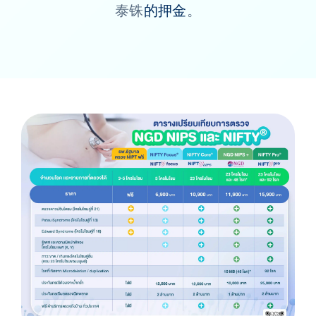
泰铢
的押金
。