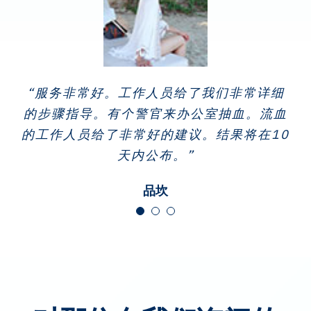
“服务非常好。工作人员给了我们非常详细
“服务非常好。快速回答问题，提供完整信
“非常方便快捷，工作人员给了很好的建
的步骤指导。有个警官来办公室抽血。流血
议。来抽血的护士准时且迅速，抽血过程一
息，并快速了解结果。”
的工作人员给了非常好的建议。结果将在10
点也不疼。报告非常迅速，只有7天时间，
帕达奈·唐·提拉纳普拉基
这段时间适合不用出门。”
天内公布。”
戈伊·特卡松波布
品坎