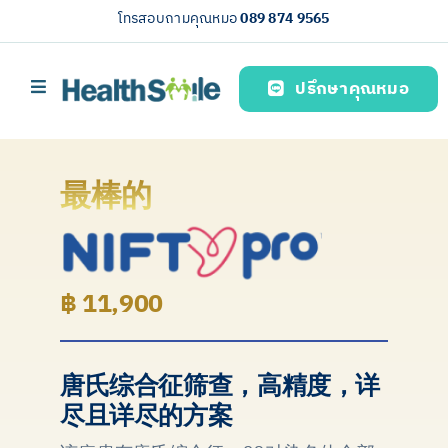
Skip
โทรสอบถามคุณหมอ
089 874 9565
to
content
ปรึกษาคุณหมอ
Toggle
Navigation
首页
บริการของเรา (Our services)
最棒的
简体中文
฿ 11,900
唐氏综合征筛查，高精度，详
尽且详尽的方案