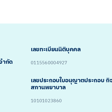
เลขทะเบียนนิติบุคคล
 จำกัด
0115560004927
เลขประกอบใบอนุญาตประกอบ กิ
สภานพยาบาล
10101023860