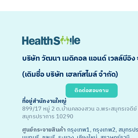
บริษัท วัฒนา เมดิคอล แอนด์ เวลล์บีอิง
(เดิมชื่อ บริษัท เฮลท์สไมล์ จำกัด)
ติดต่อสอบถาม
ที่อยู่สำนักงานใหญ่
899/17 หมู่ 2 ต.บ้านคลองสวน อ.พระสมุทรเจดีย์
สมุทรปราการ 10290
ศูนย์กระจายสินค้า
กรุงเทพ1
,
กรุงเทพ2
,
สมุทรป
นนทบุรี
,
ชลบุรี
,
ระยอง
,
เชียงใหม่
,
สุราษฎร์ธานี