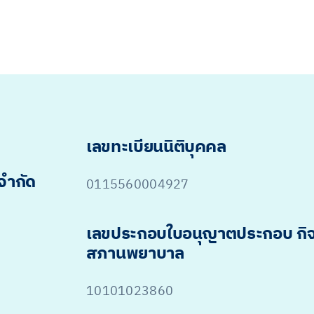
เลขทะเบียนนิติบุคคล
 จำกัด
0115560004927
เลขประกอบใบอนุญาตประกอบ กิ
สภานพยาบาล
10101023860