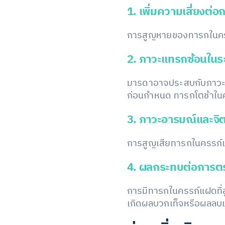
1. เพิ่มความเสี่ยงต่อ
การสูญหายของทารกในครร
2. ภาวะแทรกซ้อนในระ
มารดาอาจประสบกับภาวะแท
ก่อนกำหนด ทารกโตช้าในค
3. ภาวะอารมณ์และจิ
การสูญเสียทารกในครรภ์แ
4. ผลกระทบต่อการต
การมีทารกในครรภ์แฝดที่
เกิดผลบวกเท็จหรือผลลบเท