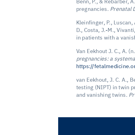
Benn, P., & Rebarber, A
pregnancies.
Prenatal 
Kleinfinger, P., Luscan,
D., Costa, J.-M., Vivan
in patients with a vani
Van Eekhout J. C., A. (n
pregnancies: a systema
https://fetalmedicine
van Eekhout, J. C. A., B
testing (NIPT) in twin 
and vanishing twins.
Pr