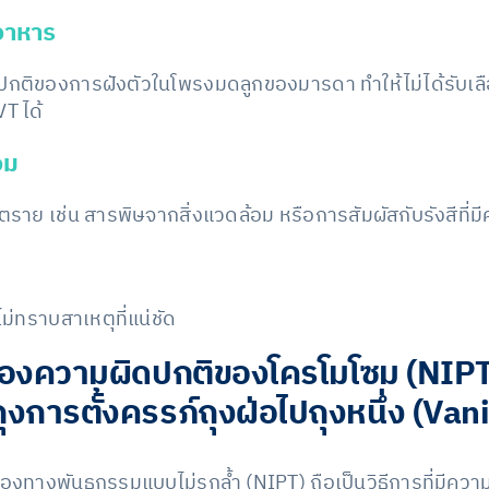
อาหาร
ดปกติของการฝังตัวในโพรงมดลูกของมารดา ทำให้ไม่ได้รับเล
T ได้
อม
นตราย เช่น สารพิษจากสิ่งแวดล้อม หรือการสัมผัสกับรังสีที่มี
ม่ทราบสาเหตุที่แน่ชัด
งความผิดปกติของโครโมโซม (NIPT) ใ
ุงการตั้งครรภ์ถุงฝ่อไปถุงหนึ่ง (Van
องทางพันธุกรรมแบบไม่รุกล้ำ (NIPT) ถือเป็นวิธีการที่มีค