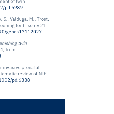
ment of twin
002/pd.5989
, S., Valduga, M., Trost,
creening for trisomy 21
3390/genes13112027
anishing twin
24, from
f
on‐invasive prenatal
ystematic review of NIPT
0.1002/pd.6388