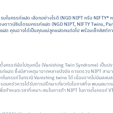
รมในครรภ์แฝด เลือกอย่างไรดี (NGD NIPT หรือ NIFTY® ห
งดาวน์ซินโดรมครรภ์แฝด (NGD NIPT, NIFTY Twins, Pa
งแฝด คุณอาจได้เป็นคุณแม่ลูกแฝดคนต่อไป พร้อมเช็กลิสต์ภ
รตั้งครรภ์ฝ่อไปถุงหนึ่ง (Vanishing Twin Syndrome) เป็นป
งครรภ์แฝด ซึ่งมีสาเหตุมาจากหลายปัจจัย การตรวจ NIPT ส
ในครรภ์ในกรณี Vanishing twins ได้ เนื่องจากไม่มีผลลบล
รอบครัวควรได้รับการปรึกษาเกี่ยวกับโอกาสที่จะพบผลบวกลว
เพื่อกำหนดเวลาที่เหมาะสมในการทำ NIPT ในการตั้งครรภ์ V