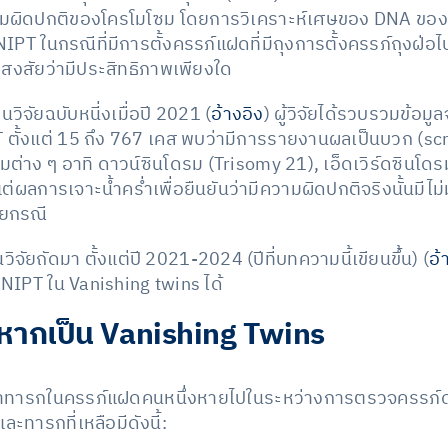
วามผิดปกติของโครโมโซม โดยการวิเคราะห์เศษของ DNA ข
IPT ในกรณีที่มีการตั้งครรภ์แฝดที่มีถุงการตั้งครรภ์ถุงฝ่อไ
ที่สงสัยว่ามีประสิทธิภาพเพียงใด
จัยฉบับหนี่งเมื่อปี 2021 (
อ้างอิง
) ผู้วิจัยได้รวบรวมข้อมูล
 ตั้งแต่ 15 ถึง 767 เคส พบว่ามีการรายงานผลเป็นบวก (scr
่าง ๆ อาทิ ดาวน์ซินโดรม (Trisomy 21), เอ็ดเวิร์ดซินโดร
่ผลการเจาะน้ำคร่ำเพื่อยืนยันว่ามีความผิดปกติจริงนั้นมีไม
ยกรณี
ัยถัดมา ตั้งแต่ปี 2021-2024 (ปีที่บทความนี้เขียนขึ้น) (
อ้
NIPT ใน Vanishing twins ได้
าหากเป็น Vanishing Twins
ะพบว่าทารกในครรภ์แฝดคนหนึ่งหายไปในระหว่างการตรวจครรภ์
ละทารกที่เหลือมีดังนี้: