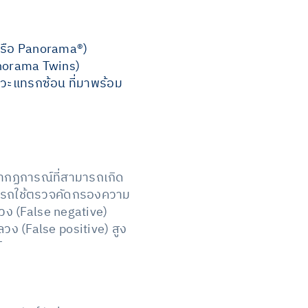
รือ Panorama®️)
norama Twins)
าวะแทรกซ้อน ที่มาพร้อม
รากฏการณ์ที่สามารถเกิด
ามารถใช้ตรวจคัดกรองความ
วง (False negative)
ง (False positive) สูง
T