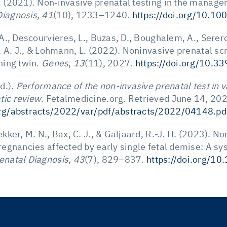
. (2021). Non‐invasive prenatal testing in the manage
Diagnosis
,
41
(10), 1233–1240.
https://doi.org/10.1
 A., Descourvieres, L., Buzas, D., Boughalem, A., Serero
ti, A. J., & Lohmann, L. (2022). Noninvasive prenatal s
shing twin.
Genes
,
13
(11), 2027.
https://doi.org/10.
.d.).
Performance of the non-invasive prenatal test in v
tic review
. Fetalmedicine.org. Retrieved June 14, 20
.org/abstracts/2022/var/pdf/abstracts/2022/04148.pd
ekker, M. N., Bax, C. J., & Galjaard, R.-J. H. (2023). N
pregnancies affected by early single fetal demise: A s
enatal Diagnosis
,
43
(7), 829–837.
https://doi.org/1