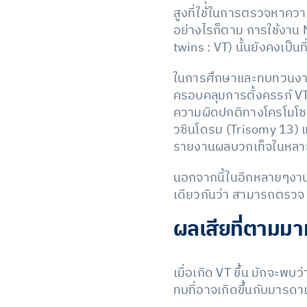
สูงที่ใช้ในการตรวจหาค
อย่างไรก็ตาม การใช้งาน N
twins : VT) นั้นยังคงเป็น
ในการศึกษาและทบทวนงานวิ
ครอบคลุมการตั้งครรภ์ VT
ความผิดปกติทางโครโมโซมต
วซินโดรม (Trisomy 13) แต
รายงานผลบวกเท็จในหลา
นอกจากนี้ในอีกหลายๆงานวิจ
เดียวกันว่า สามารถตรวจ 
ผลเสียที่ตามม
เมื่อเกิด VT ขึ้น มักจ
ทบที่อาจเกิดขึ้นกับมารดาแ