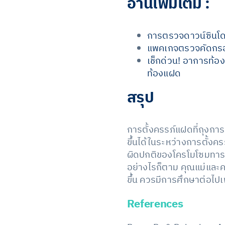
อ่านเพิ่มเติม :
การตรวจดาวน์ซินโด
แพคเกจตรวจคัดกรอ
เช็กด่วน! อาการท้อ
ท้องแฝด
สรุป
การตั้งครรภ์แฝดที่ถุงกา
ขึ้นได้ในระหว่างการตั้
ผิดปกติของโครโมโซมทารก
อย่างไรก็ตาม คุณแม่และค
ขึ้น ควรมีการศึกษาต่อไป
References