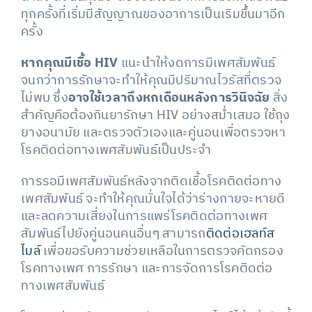
ทุกครั้งที่เริ่มมีสัญญาณของอาการเป็นเริมขึ้นมาอีก
ครั้ง
หากคุณมีเชื้อ HIV
แนะนำให้งดการมีเพศสัมพันธ์
จนกว่าการรักษาจะทำให้คุณมีปริมาณไวรัสที่ตรวจ
ไม่พบ ซึ่ง
อาจใช้เวลาถึงหกเดือนหลังการวินิจฉัย
สิ่ง
สำคัญคือต้องกินยารักษา HIV อย่างสม่ำเสมอ ใช้ถุง
ยางอนามัย และตรวจตัวเองและคู่นอนเพื่อตรวจหา
โรคติดต่อทางเพศสัมพันธ์เป็นประจำ
การรอมีเพศสัมพันธ์หลังจากติดเชื้อโรคติดต่อทาง
เพศสัมพันธ์ จะทำให้คุณมั่นใจได้ว่าร่างกายจะหายดี
และลดความเสี่ยงในการแพร่โรคติดต่อทางเพศ
สัมพันธ์ไปยังคู่นอนคนอื่นๆ สามารถ
ติดต่อเฮลท์ส
ไมล์
เพื่อขอรับความช่วยเหลือในการตรวจคัดกรอง
โรคทางเพศ การรักษา และการจัดการโรคติดต่อ
ทางเพศสัมพันธ์