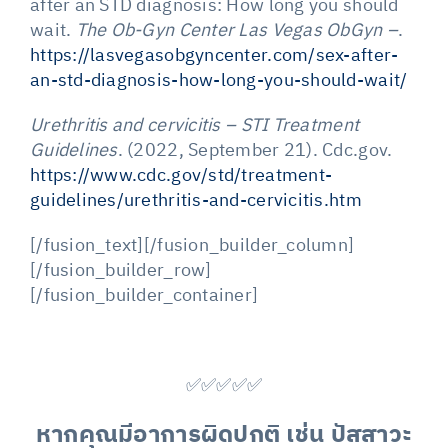
after an STD diagnosis: How long you should
wait.
The Ob-Gyn Center Las Vegas ObGyn –
.
https://lasvegasobgyncenter.com/sex-after-
an-std-diagnosis-how-long-you-should-wait/
Urethritis and cervicitis – STI Treatment
Guidelines
. (2022, September 21). Cdc.gov.
https://www.cdc.gov/std/treatment-
guidelines/urethritis-and-cervicitis.htm
[/fusion_text][/fusion_builder_column]
[/fusion_builder_row]
[/fusion_builder_container]
✅✅✅✅✅
หากคุณมีอาการผิดปกติ เช่น ปัสสาวะ