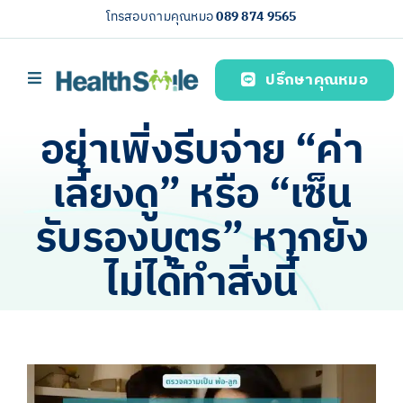
Skip
โทรสอบถามคุณหมอ
089 874 9565
to
content
ปรึกษาคุณหมอ
Toggle
Navigation
หน้าหลัก
อย่าเพิ่งรีบจ่าย “ค่า
บริการของเรา (Our services)
เลี้ยงดู” หรือ “เซ็น
ความรู้สุขภาพ
รับรองบุตร” หากยัง
เกี่ยวกับเรา
ไม่ได้ทำสิ่งนี้
ไทย