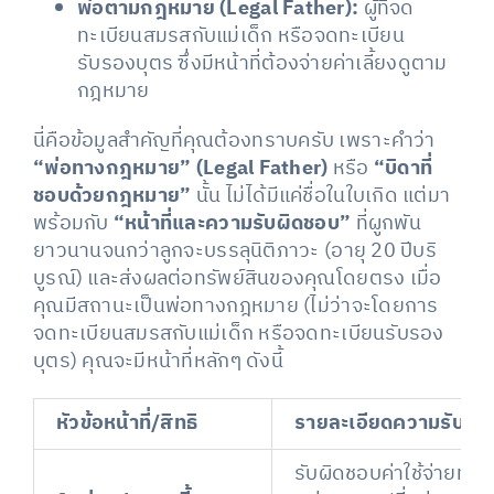
พ่อตามกฎหมาย (Legal Father):
ผู้ที่จด
ทะเบียนสมรสกับแม่เด็ก หรือจดทะเบียน
รับรองบุตร ซึ่งมีหน้าที่ต้องจ่ายค่าเลี้ยงดูตาม
กฎหมาย
นี่คือข้อมูลสำคัญที่คุณต้องทราบครับ เพราะคำว่า
“พ่อทางกฎหมาย” (Legal Father)
หรือ
“บิดาที่
ชอบด้วยกฎหมาย”
นั้น ไม่ได้มีแค่ชื่อในใบเกิด แต่มา
พร้อมกับ
“หน้าที่และความรับผิดชอบ”
ที่ผูกพัน
ยาวนานจนกว่าลูกจะบรรลุนิติภาวะ (อายุ 20 ปีบริ
บูรณ์) และส่งผลต่อทรัพย์สินของคุณโดยตรง เมื่อ
คุณมีสถานะเป็นพ่อทางกฎหมาย (ไม่ว่าจะโดยการ
จดทะเบียนสมรสกับแม่เด็ก หรือจดทะเบียนรับรอง
บุตร) คุณจะมีหน้าที่หลักๆ ดังนี้
หัวข้อหน้าที่/สิทธิ
รายละเอียดความรับผิ
รับผิดชอบค่าใช้จ่ายทั