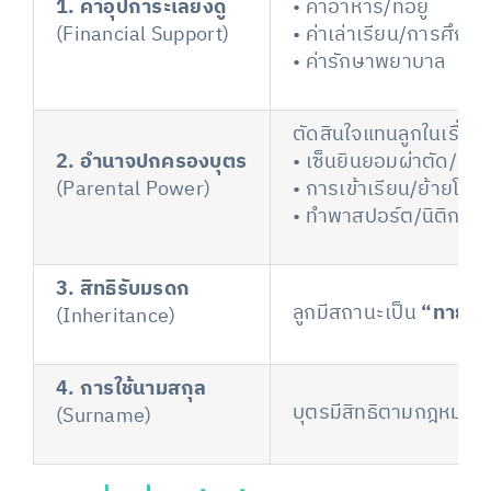
1. ค่าอุปการะเลี้ยงดู
• ค่าอาหาร/ที่อยู่
(Financial Support)
• ค่าเล่าเรียน/การศึกษา
• ค่ารักษาพยาบาล
ตัดสินใจแทนลูกในเรื่อง
2. อำนาจปกครองบุตร
• เซ็นยินยอมผ่าตัด/รัก
(Parental Power)
• การเข้าเรียน/ย้ายโรงเ
• ทำพาสปอร์ต/นิติกรร
3. สิทธิรับมรดก
ลูกมีสถานะเป็น
“ทายาทโ
(Inheritance)
4. การใช้นามสกุล
บุตรมีสิทธิตามกฎหมายที
(Surname)