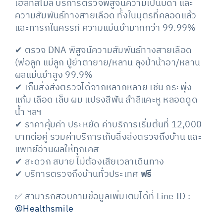
เฮลท์สไมล์ บริการตรวจพิสูจน์ความเป็นบิดา และ
ความสัมพันธ์ทางสายเลือด ทั้งในบุตรที่คลอดแล้ว
และทารกในครรภ์ ความแม่นยำมากกว่า 99.99%
✔ ตรวจ DNA พิสูจน์ความสัมพันธ์ทางสายเลือด
(พ่อลูก แม่ลูก ปู่ย่าตายาย/หลาน ลุงป้าน้าอา/หลาน
ผลแม่นยำสูง 99.9%
✔ เก็บสิ่งส่งตรวจได้จากหลากหลาย เช่น กระพุ้ง
แก้ม เลือด เล็บ ผม แปรงสีฟัน สำลีแคะหู หลอดดูด
น้ำ ฯลฯ
✔ ราคาคุ้มค่า ประหยัด ค่าบริการเริ่มต้นที่ 12,000
บาทต่อคู่ รวมค่าบริการเก็บสิ่งส่งตรวจถึงบ้าน และ
แพทย์อ่านผลให้ทุกเคส
✔ สะดวก สบาย ไม่ต้องเสียเวลาเดินทาง
✔ บริการตรวจถึงบ้านทั่วประเทศ
ฟรี
✅ สามารถสอบถามข้อมูลเพิ่มเติมได้ที่
Line ID :
@Healthsmile