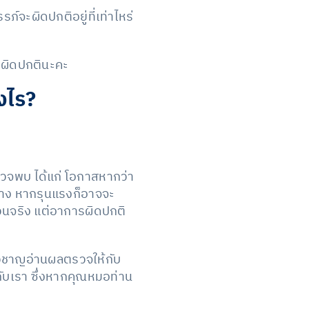
์จะผิดปกติอยู่ที่เท่าไหร่
ามผิดปกตินะคะ
งไร?
รวจพบ ได้แก่ โอกาสหากว่า
้าง หากรุนแรงก็อาจจะ
วนจริง แต่อาการผิดปกติ
่ยวชาญอ่านผลตรวจให้กับ
ับเรา ซึ่งหากคุณหมอท่าน