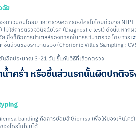
จฉัย
องดาวน์ซินโดรม และตรวจคัดกรองโครโมโซมด้วยวิธี NIPT นั
 ไม่ใช่การตรวจวินิจฉัยโรค (Diagnostic test) ดังนั้น หากผ
จฉัย ซึ่งก็คือการนำเซลล์ของทารกในครรภ์มาตรวจ โดยการ
เจ
าะชิ้นส่วนของรกมาตรวจ (Chorionic Villus Sampling : CV
นอีกประมาณ 3-21 วัน ขึ้นกับวิธีที่เลือกตรวจ
น้ำคร่ำ หรือชิ้นส่วนรกนั้นผิดปกติจริงหร
typing
iemsa banding คือการย้อมสี Giemsa เพื่อให้มองเห็นโค
ะของโครโมโซมได้