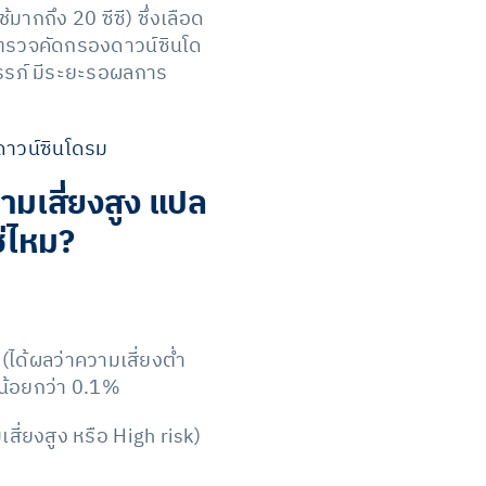
กถึง 20 ซีซี) ซึ่งเลือด
รตรวจคัดกรองดาวน์ซินโด
ครรภ์ มีระยะรอผลการ
ดาวน์ซินโดรม
มเสี่ยงสูง แปล
ช่ไหม?
(ได้ผลว่าความเสี่ยงต่ำ
่น้อยกว่า 0.1%
สี่ยงสูง หรือ High risk)