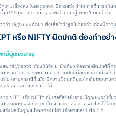
มีความเสี่ยงสูง ในผลตรวจจะมีการแจ้ง ว่าโอกาสที่ทารกในครรภ
ร่ำไป 25 คน จะมีคนที่ตรวจพบว่าเป็นอยู่เพียง 1 คนเท่านั้น
วจว่า High risk ก็อย่าเพิ่งเสียใจว่าลูกในครรภ์จะต้องมีคว
T หรือ NIFTY ผิดปกติ ต้องทำอย่า
ย์ผู้เชี่ยวชาญ
ทางแพทย์ผู้ตรวจจะต้องให้คำแนะนำเกี่ยวกับความผิดปกติที่ต
ติจริงตามที่ตรวจพบจะมีความผิดปกติต่อน้องเขาอย่างไรบ
์ แต่ในหลายๆกรณีที่แม้จะมีความผิดปกติของโครโมโซมบางส่
รถเลือกที่จะตั้งครรภ์ต่อได้
กตรวจ NIPT หรือ NIFTY กับเฮลท์สไมล์ เราจะมีคุณหมอผู้เชี
บการตรวจคัดกรองดาวน์ซินโดรม และตรวจคัดกรองโครโมโซมก
ปแจ้งผลกับคุณแม่โดยตรงให้คำปรึกษาแบบ 1 ต่อ 1 ค่ะ