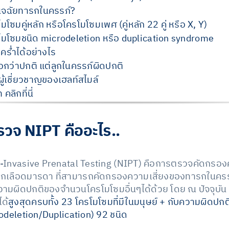
ินิจฉัยทารกในครรภ์?
ซมคู่หลัก หรือโครโมโซมเพศ (คู่หลัก 22 คู่ หรือ X, Y)
มโซมชนิด microdeletion หรือ duplication syndrome
ำคร่ำได้อย่างไร
กว่าปกติ แต่ลูกในครรภ์ผิดปกติ
้เชี่ยวชาญของเฮลท์สไมล์
ลิกที่นี่
รวจ NIPT คืออะไร..
-Invasive Prenatal Testing (NIPT) คือการตรวจคัดกรอ
เลือดมารดา ที่สามารถคัดกรองความเสี่ยงของทารกในครรภ์
ความผิดปกติของจำนวนโครโมโซมอื่นๆได้ด้วย โดย ณ ปัจจุบ
ด้
สูงสุดครบทั้ง 23 โครโมโซมที่มีในมนุษย์ + กับความผิดป
odeletion/Duplication) 92 ชนิด