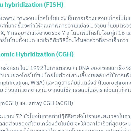
tu hybridization (FISH)
ี่เฉพาะเจาะจงบนโครโมโซม จะเห็นการเรืองแสงบนโครโมโซ
นสีที่มากขึ้นจะทำให้คุณภาพการอ่านแย่ลง ปัจจุบันที่นิยมตรว
, X, Y หรือบางแห่งอาจตรวจ 7 สี โดยเพิ่มโครโมโซมคู่ที่ 16 แ
ครโมโซมทั้งหมด แต่ข้อดีคือวิธีนี้จะได้ผลตรวจที่รวดเร็วกว่า
omic Hybridization (CGH)
ั้งแรก ในปี 1992 ในการตรวจหา DNA ของเซลล์มะเร็ง วิธี CG
วนของโครโมโซม โดยไม่ต้องเพาะเลี้ยงเซลล์ แต่ใช้การเพิ
lification, WGA) และติดสารกัมมันตรังสี (fluorochrome
ม ด้วยสีที่แตกต่างกัน จากนั้นใช้การผสมในอัตราส่วนที่เท่ากั
GH (mCGH) และ array CGH (aCGH)
ระมาณ 72 ชั่วโมงในการทำปฏิกิริยายังไม่รวมระยะเวลาในก
สัดส่วนของสีโดยเครื่องอัตโนมัติ จะใช้เวลาได้เร็วที่สุดประ