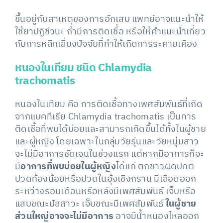
ขึ้นอยู่กับสาเหตุของการอักเสบ แพทย์อาจแนะนำให้
ใช้ยาปฏิชีวนะ ถ้ามีการติดเชื้อ หรือให้คำแนะนำเกี่ยว
กับการหลีกเลี่ยงปัจจัยที่ทำให้เกิดการระคายเคือง
หนองในเทียม ชนิด Chlamydia
trachomatis
หนองในเทียม คือ การติดเชื้อทางเพศสัมพันธ์ที่เกิด
จากแบคทีเรีย Chlamydia trachomatis เป็นการ
ติดเชื้อที่พบได้บ่อยและสามารถเกิดขึ้นได้ทั้งในผู้ชาย
และผู้หญิง โดยเฉพาะในกลุ่มวัยรุ่นและวัยหนุ่มสาว
จะไม่มีอาการชัดเจนในช่วงแรก แต่หากมีอาการก็จะ
มี
อาการที่พบบ่อยในผู้หญิง
ได้แก่ ตกขาวผิดปกติ
ปวดท้องน้อยหรือปวดในอุ้งเชิงกราน มีเลือดออก
ระหว่างรอบเดือนหรือหลังมีเพศสัมพันธ์ เจ็บหรือ
แสบขณะปัสสาวะ เจ็บขณะมีเพศสัมพันธ์
ในผู้ชาย
ส่วนใหญ่อาจจะไม่มีอาการ
อาจมีน้ำหนองไหลออก