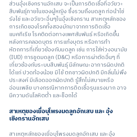
ส่วนอุ้งเชิงกรานอักเสบ จะเป็นการติดเชื้อที่อวัยวะ
สืบพันธุ์ภายในของผู้หญิง ซึ่งรวมถึงมดลูก ท่อนำไข่
รังไข่ และอวัยวะอื่นๆในอุ้งเชิงกราน สาเหตุหลักของ
การเกิดของโรคทั้งสองมักมาจากการติดเชื้อ
แบคทีเรีย โรคติดต่อทางเพศสัมพันธ์ หรือเกิดขึ้น
หลังการคลอดบุตร การแท้งบุตร หรือการทำ
หัตถการที่เกี่ยวข้องกับมดลูก เช่น การใส่ห่วงอนามัย
(IUD) การขูดมดลูก (D&C) หรือการผ่าตัดอื่นๆ ที่
เกี่ยวข้องกับระบบสืบพันธุ์ มีลักษณะอาการผิดปกติ
ได้แก่ ปวดท้องน้อย มีไข้ ตกขาวผิดปกติ มีกลิ่นไม่พึง
ประสงค์ มีเลือดออกผิดปกติ รู้สึกไม่สบายหรือ
อ่อนเพลีย บางกรณีหากการติดเชื้อรุนแรงมาก อาจ
มีความดันโลหิตต่ำ และช็อกได้
สาเหตุของเยื่อบุโพรงมดลูกอักเสบ และ อุ้ง
เชิงกรานอักเสบ
สาเหตุหลักของเยื่อบุโพรงมดลูกอักเสบ และอุ้ง