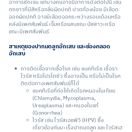
อาการชัดเจน แต่บางคนอาจมีอาการดังต่อไปนี้ เช่น
ตกขาวที่มีสีหรือกลิ่นผิดปกติ ปวดท้องน้อย มีเลือด
ออกผิดปกติ อาจมีเลือดออกระหว่างรอบเดือนหรือ
หลังมีเพศสัมพันธ์ เจ็บหรือแสบขณะปัสสาวะหรือ
ขณะมีเพศสัมพันธ์
สาเหตุของปากมดลูกอักเสบ และช่องคลอด
อักเสบ
การติดเชื้อจากเชื้อโรค เช่น แบคทีเรีย เชื้อรา
ไวรัส หรือโปรโตซัว ซึ่งอาจเป็น หรือไม่เป็นโรค
ติดต่อทางเพศสัมพันธ์ก็ได้
แบคทีเรียที่ก่อให้เกิดโรคหนองในเทียม
(Chlamydia, Mycoplasma,
Ureaplasma) และหนองในแท้
(Gonorrhea)
ไวรัส เช่น ไวรัสเอชพีวี (HPV) ซึ่ง
เกี่ยวข้องกับมะเร็งปากมดลูก และไวรัสเฮ