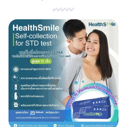
✅✅✅✅✅