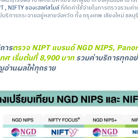
งคลินิก/โรงพยาบาลก็จะมีค่าใช้จ่ายที่สูงมาก ซึ่งคุณแม่สามา
T , NIFTY ของเฮลท์สไมล์
ที่คิดค่าใช้จ่ายในการตรวจรวมค่า
ูนย์บริการกระจายอยู่หลายจังหวัด ทั้ง กรุงเทพ เชียงใหม่ ชล
ิการ
ตรวจ NIPT แบรนด์ NGD NIPS, Pano
ทศ เริ่มต้นที่ 8,900 บาท
รวมค่าบริการทุกอย่
าญอ่านผลให้ทุกราย