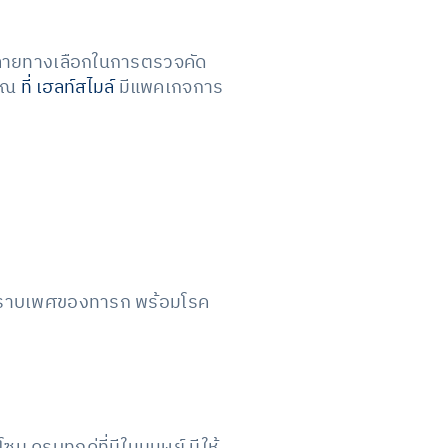
ีหลายทางเลือกในการตรวจคัด
คุณ
ที่ เฮลท์สไมล์
มีแพคเกจการ
ทราบเพศของทารก พร้อมโรค
รบทุกคู่ที่มีในมนุษย์ มีให้