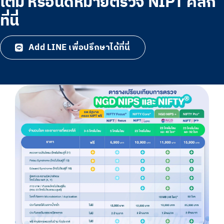
เติม หรือนัดหมายตรวจ NIPT คลิก
ที่นี่
Add LINE เพื่อปรึกษาได้ที่นี่