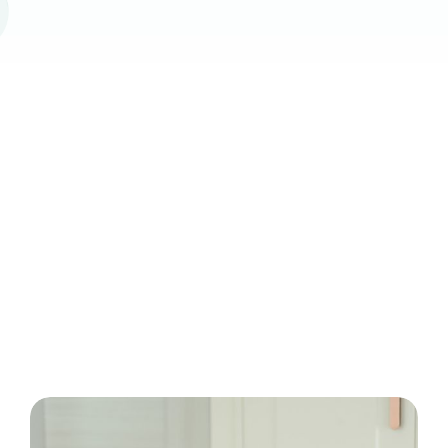
“它被认为是非常简单的测试套装。不需要
“我印象非常深刻，起初不确定这里是否合
“这是个很容易用的测试套装，起初我暗自
“一开始我尿了，感觉刺痛，所以我试着测
抽血。它非常适合像我们这样非常害怕针头
适。当我和管理员沟通时，他给了我非常好
担心自己用不上，害怕做错了正确的测试，
试，松了口气，因为结果不太好，出来得很
的人，我对医生和管理人员非常满意。请好
快，这里的检测结果很快，而且你可以在家
犹豫了一阵子，但管理员给了我很好的建
的推荐。测试结果也非常快。”
议，所以我决定买它来做个测试。易用非
好指导我们，把所有信息都告诉我们。”
自己测，非常方便。”
南丰·维赖万
凡”
坎塔沃恩·简彭恩
小鱼
邦拉桑查西特