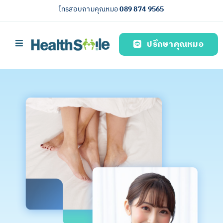
Skip
โทรสอบถามคุณหมอ
089 874 9565
to
content
ปรึกษาคุณหมอ
Toggle
Navigation
首页
บริการของเรา (Our services)
简体中文